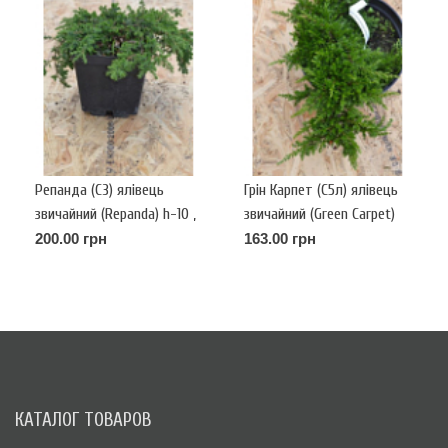
Репанда (С3) ялівець
Грін Карпет (С5л) ялівець
звичайний (Repanda) h-10 ,
звичайний (Green Carpet)
d- 30
h-5-7, d-40
200.00 грн
163.00 грн
КАТАЛОГ ТОВАРОВ