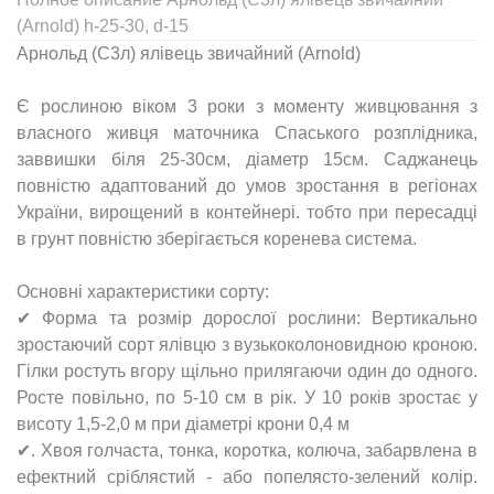
(Arnold) h-25-30, d-15
Арнольд (С3л) ялівець звичайний (Arnold)
Є рослиною віком 3 роки з моменту живцювання з
власного живця маточника Спаського розплідника,
заввишки біля 25-30см, діаметр 15см. Саджанець
повністю адаптований до умов зростання в регіонах
України, вирощений в контейнері. тобто при пересадці
в грунт повністю зберігається коренева система.
Основні характеристики сорту:
✔ Форма та розмір дорослої рослини: Вертикально
зростаючий сорт ялівцю з вузькоколоновидною кроною.
Гілки ростуть вгору щільно прилягаючи один до одного.
Росте повільно, по 5-10 см в рік. У 10 років зростає у
висоту 1,5-2,0 м при діаметрі крони 0,4 м
✔. Хвоя голчаста, тонка, коротка, колюча, забарвлена в
ефектний сріблястий - або попелясто-зелений колір.