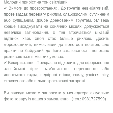
Молодий приріст на тон світліший
✔ Вимоги до прозростання: . До грунтів невибагливий,
проте віддає перевагу рихлим, слабокислим, суглинним
або супіщаним, добре дренованим грунтам. Ялівець
краще висаджувати на сонячних місцях, допускається
невелике затінювання. В тіні втрачається цікавий
відтінок хвої, хвоя стає більше рихлою. Досить
морозостійкий, вимогливий до вологості повітря, але
практично байдужий до його загазованості, непогано
розвиваються в міських умовах.
✔ Викиристання Прекрасно підходить для оформлення
альпійської гірки, кам'янистого, верескового або
японського садка, підпірної стінки, схилу, узлісся лісу,
стриженого або вільно зростаючої загорожі.
Ви завжди можете запросити у менеджера актуальне
фото товару із вашого замовлення. (тел.: 0981727599)