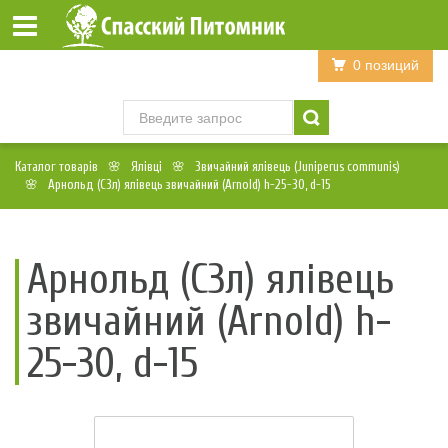
Войти
Регистрация
0 позиций
Каталог товарів
Ялівці
Звичайний ялівець (Juniperus communis)
Арнольд (С3л) ялівець звичайний (Arnold) h-25-30, d-15
Арнольд (С3л) ялівець
звичайний (Arnold) h-
25-30, d-15