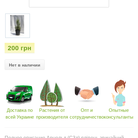
200 грн
Нет в наличии
Доставка по
Растения от
Опт и
Опытные
всей Украине
производителя
сотрудничество
консультанты
Полное описание Арнольд (С3л) ялівець звичайний