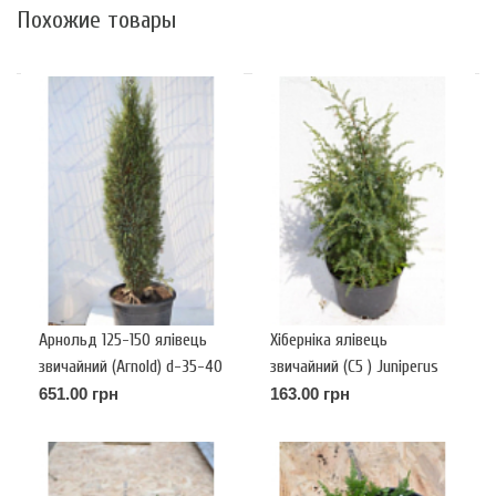
Похожие товары
Арнольд 125-150 ялівець
Хіберніка ялівець
звичайний (Arnold) d-35-40
звичайний (С5 ) Juniperus
communis Hibernica.
651.00 грн
163.00 грн