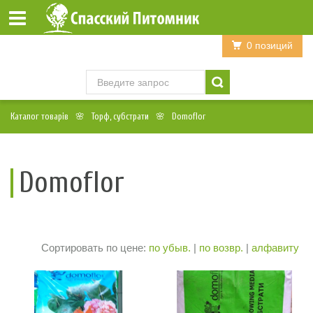
Войти
Регистрация
0 позиций
Каталог товарів
Торф, субстрати
Domoflor
Domoflor
Сортировать по цене:
по убыв.
|
по возвр.
|
алфавиту