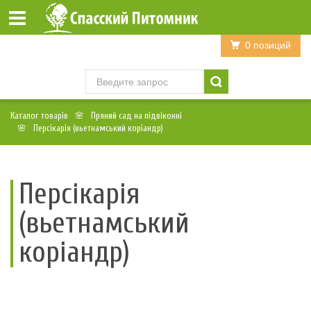
Войти
Регистрация
0 позиций
Каталог товарів
Пряний сад на підвіконні
Персікарія (вьетнамський коріандр)
Персікарія
(вьетнамський
коріандр)