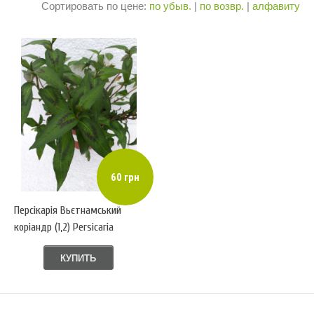
Сортировать по цене:
по убыв.
|
по возвр.
|
алфавиту
60 грн
Персікарія Вьєтнамський
коріандр (1,2) Persicaria
odorata
КУПИТЬ