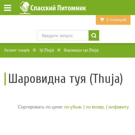
Войти
Регистрация
0 позиций
Каталог товарів
Туї (Thuja)
Шаровидна туя (Thuja)
Шаровидна туя (Thuja)
Сортировать по цене:
по убыв.
|
по возвр.
|
алфавиту