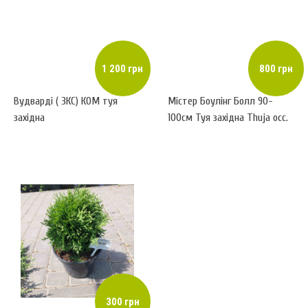
1 200 грн
800 грн
Вудварді ( ЗКС) КОМ туя
Містер Боулінг Болл 90-
західна
100см Туя західна Thuja occ.
'Mr Bowling Ball'(h- 40см, d-
40)
300 грн