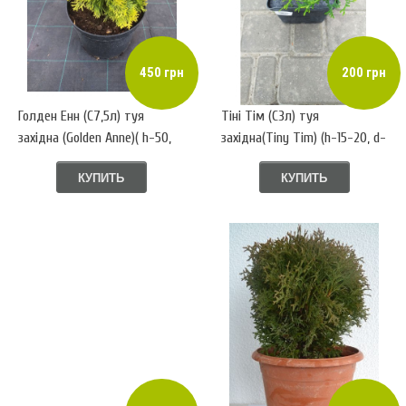
450 грн
200 грн
Голден Енн (С7,5л) туя
Тіні Тім (С3л) туя
західна (Golden Anne)( h-50,
західна(Tiny Tim) (h-15-20, d-
d-30)
20)
КУПИТЬ
КУПИТЬ