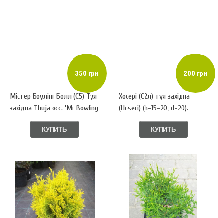
350 грн
200 грн
Містер Боулінг Болл (С5) Туя
Хосері (С2л) туя західна
західна Thuja occ. 'Mr Bowling
(Hoseri) (h-15-20, d-20).
Ball'
КУПИТЬ
КУПИТЬ