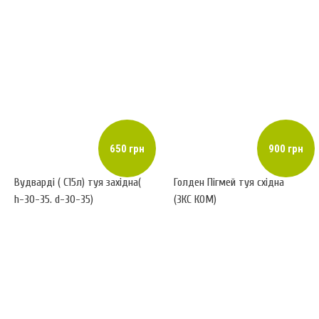
650 грн
900 грн
Вудварді ( С15л) туя західна(
Голден Пігмей туя східна
h-30-35. d-30-35)
(ЗКС КОМ)