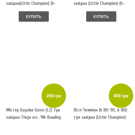
західна(Little Champion) (h-
західна (Little Champion) (h-
60-65, d-70)
35-40, d-40)
КУПИТЬ
КУПИТЬ
200 грн
800 грн
Містер Боулінг Болл (С2) Туя
Літл Чемпіон (h 80-90, d-80)
західна Thuja occ. 'Mr Bowling
туя західна (Little Champion)
Ball'
ком