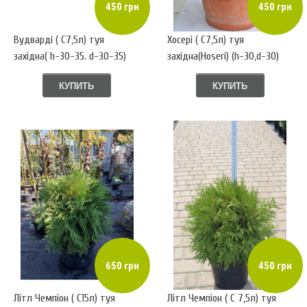
450 грн
450 грн
Вудварді ( С7,5л) туя
Хосері ( С7,5л) туя
західна( h-30-35. d-30-35)
західна(Hoseri) (h-30,d-30)
КУПИТЬ
КУПИТЬ
650 грн
450 грн
Літл Чемпіон ( С15л) туя
Літл Чемпіон ( С 7,5л) туя