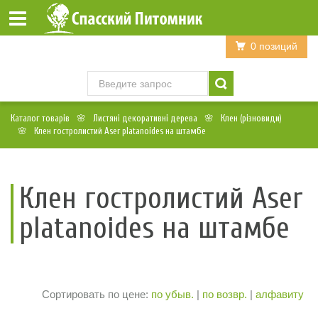
Войти
Регистрация
0 позиций
Каталог товарів
Листяні декоративні дерева
Клен (різновиди)
Клен гостролистий Aser platanoides на штамбе
Клен гостролистий Aser
platanoides на штамбе
Сортировать по цене:
по убыв.
|
по возвр.
|
алфавиту