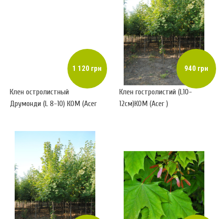
1 120 грн
940 грн
Клен остролистный
Клен гостролистий (L10-
Друмонди (L 8-10) КОМ (Acer
12см)КОМ (Acer )
platanoides Drummondii)