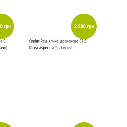
0 грн
2 200 грн
а С
Спрінг Ред ялина драконова С7,5
 Gem)
Picea asperata Spring red