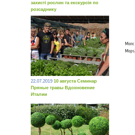
захисті рослин та екскурсія по
розсаднику
Мопс 
Mops
22.07.2019
10 августа Семинар
Пряные травы Вдохновение
Италии