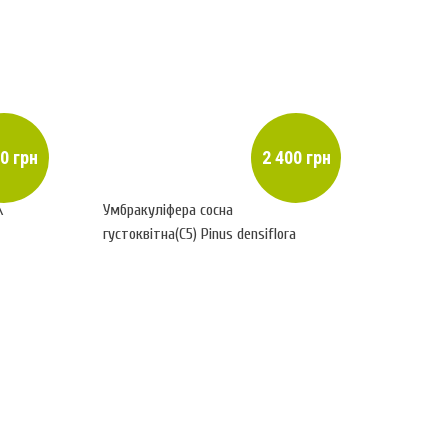
0 грн
2 400 грн
\
Умбракуліфера сосна
густоквітна(С5) Pinus densiflora
Umbraculifera