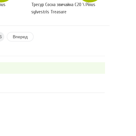
nus
Тресур Сосна звичайна С20 \ Pinus
sylvestris Treasure
6
Вперед