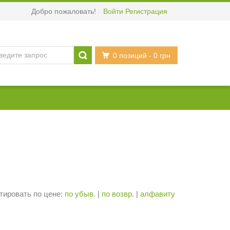
Добро пожаловать!
Войти
Регистрация
0 позиций
- 0 грн
тировать по цене:
по убыв.
|
по возвр.
|
алфавиту