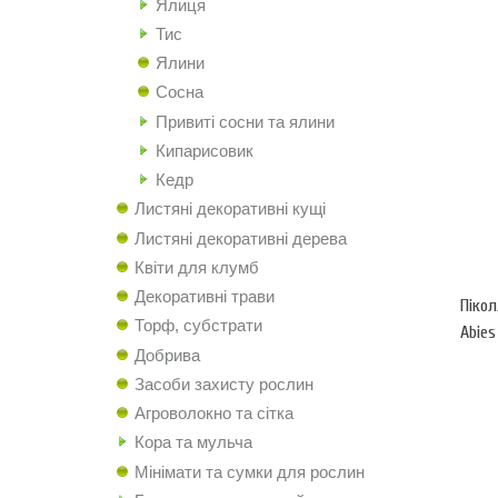
Ялиця
Тис
Ялини
Сосна
Привиті сосни та ялини
Кипарисовик
Кедр
Листяні декоративні кущі
Листяні декоративні дерева
Квіти для клумб
Декоративні трави
Пікол
Торф, субстрати
Abies
Добрива
Засоби захисту рослин
Агроволокно та сітка
Кора та мульча
Мінімати та сумки для рослин