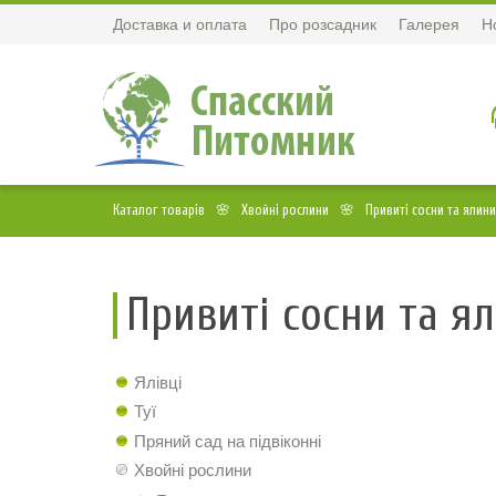
Доставка и оплата
Про розсадник
Галерея
Н
Каталог товарів
Хвойні рослини
Привиті сосни та ялини
Привиті сосни та я
Ялівці
Туї
Пряний сад на підвіконні
Хвойні рослини