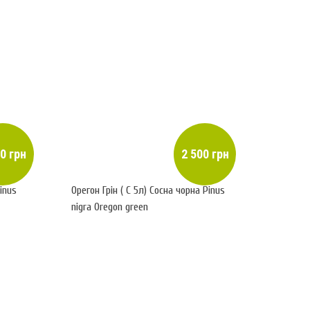
0 грн
2 500 грн
inus
Орегон Грін ( С 5л) Сосна чорна Pinus
nigra Oregon green