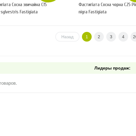
гіата Сосна звичайна С15
Фастигіата Сосна чорна С25 Pi
 sylvestris Fastigiata
nigra Fastigiata
Назад
1
2
3
4
2
Лидеры продаж:
товаров.