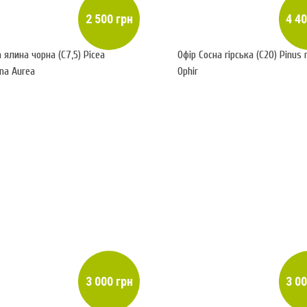
2 500 грн
4 40
 ялина чорна (С7,5) Picea
Офір Сосна гірська (С20) Pinus
na Aurea
Ophir
3 000 грн
3 00