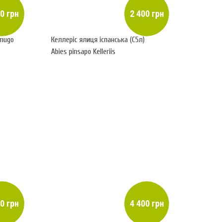
0 грн
2 400 грн
 mugo
Келлеріс ялиця іспанська (С5л)
Abies pinsapo Kelleriis
0 грн
4 400 грн