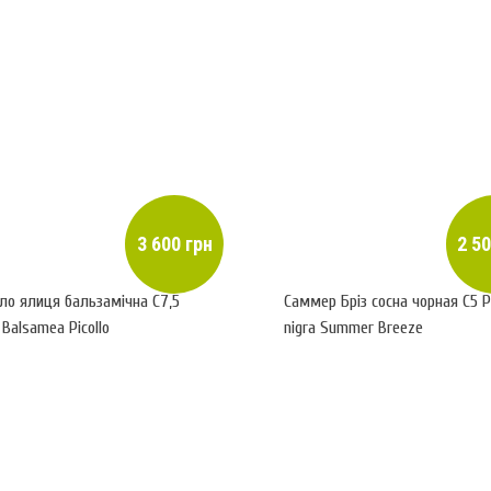
3 600 грн
2 50
ло ялиця бальзамічна С7,5
Саммер Бріз сосна чорная С5 P
 Balsamea Picollo
nigra Summer Breeze