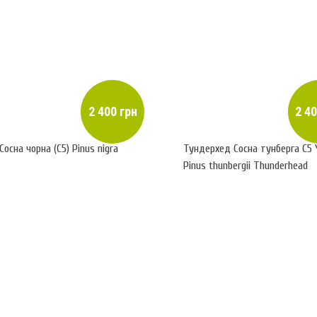
2 400 грн
2 40
Сосна чорна (С5) Pinus nigra
Тундерхед Сосна тунберга С5 
Pinus thunbergii Thunderhead