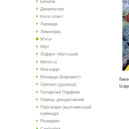
Базилік
Джиаогулан
Кола плант
Лаванда
Лемонграс
М'яти
Мірт
Лофант тібетський
Мелісса
Міні-каррі
Монарда (Бергамот)
Лаван
Орегано (душица)
Grapp
Пеларгонії Парфюм
Перець декоративний
Персікарія (вьетнамський
коріандр)
Розмарин
Сантоліна