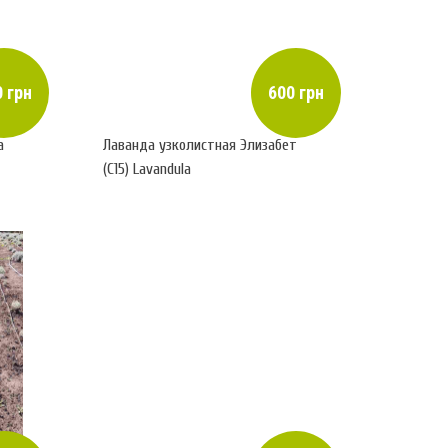
 грн
600 грн
а
Лаванда узколистная Элизабет
(С15) Lavandula