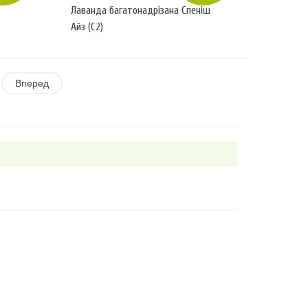
Лаванда багатонадрізана Спеніш
Айз (С2)
Вперед