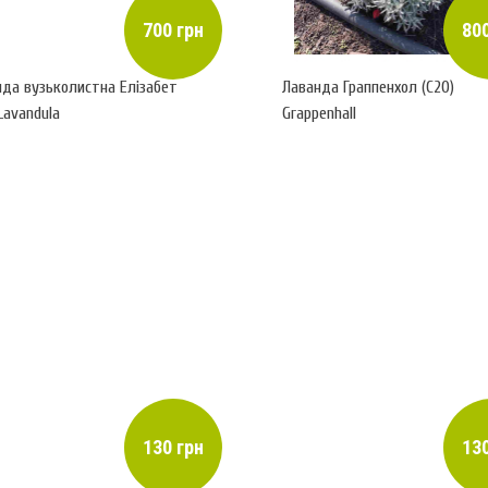
700 грн
800
нда вузьколистна Елізабет
Лаванда Граппенхол (С20)
 Lavandula
Grappenhall
130 грн
130