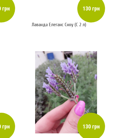
 грн
130 грн
Лаванда Елеганс Сноу (С 2 л)
 грн
130 грн