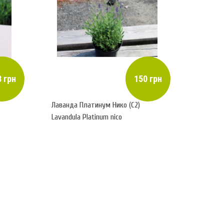
 грн
150 грн
Лаванда Платинум Нико (С2)
Lavandula Platinum nico