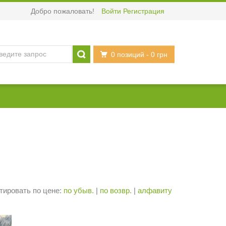
Добро пожаловать!
Войти
Регистрация
0 позиций
- 0 грн
тировать по цене:
по убыв.
|
по возвр.
|
алфавиту