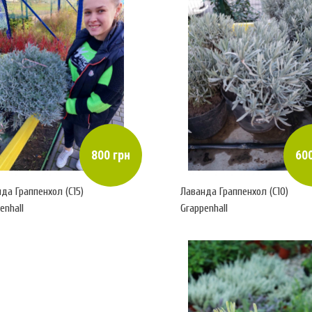
800 грн
600
да Граппенхол (С15)
Лаванда Граппенхол (С10)
enhall
Grappenhall