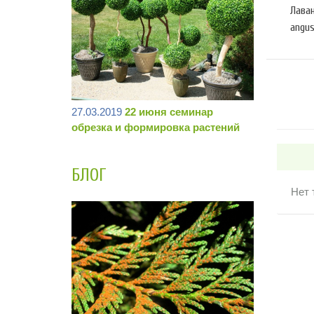
Лаван
angus
27.03.2019
22 июня семинар
обрезка и формировка растений
БЛОГ
Нет 