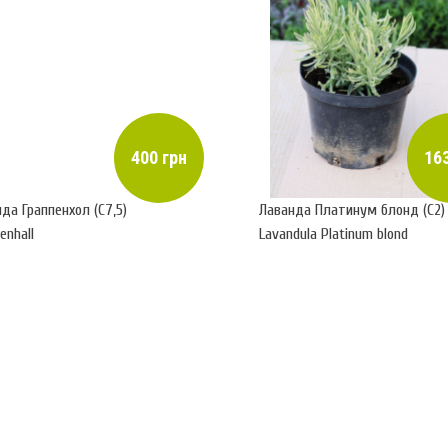
400 грн
163
да Граппенхол (С7,5)
Лаванда Платинум блонд (С2)
enhall
Lavandula Platinum blond