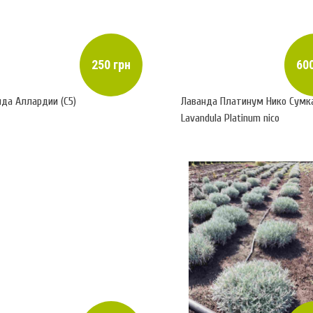
250 грн
600
нда Аллардии (С5)
Лаванда Платинум Нико Сумк
Lavandula Platinum nico