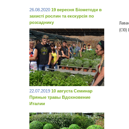
26.08.2020
19 вересня Біометоди в
захисті рослин та екскурсія по
розсаднику
Лава
(С10)
22.07.2019
10 августа Семинар
Пряные травы Вдохновение
Италии