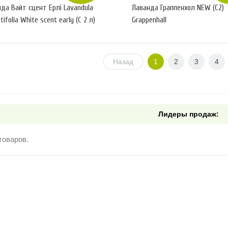
да Вайт сцент Ерлі Lavandula
Лаванда Граппенхол NEW (С2)
tifolia White scent early (С 2 л)
Grappenhall
Назад
1
2
3
4
Лидеры продаж:
товаров.