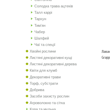
Солодка трава ацтеків
Талл каррі
Тархун
Тим'ян
Чабер
Шалфей
Чаї та спеції
Хвойні рослини
Лаван
Grapp
Листяні декоративні кущі
Листяні декоративні дерева
Квіти для клумб
Декоративні трави
Торф, субстрати
Добрива
Засоби захисту рослин
Агроволокно та сітка
Кора та мульча