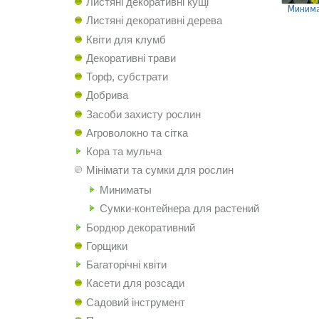
Листяні декоративні кущі
Миним
Листяні декоративні дерева
Квіти для клумб
Декоративні трави
Торф, субстрати
Добрива
Засоби захисту рослин
Агроволокно та сітка
Кора та мульча
Мінімати та сумки для рослин
Миниматы
Сумки-контейнера для растений
Бордюр декоративний
Горщики
Багаторічні квіти
Касети для розсади
Садовий інструмент