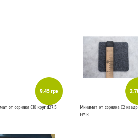
9.45 грн
2.7
ат от сорняка С10 круг d27.5
Минимат от сорняка С2 квадр
13*13