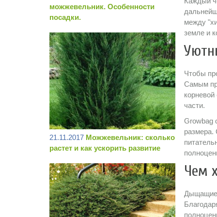
Каждый ч
можжевельник. Особенности
дальнейш
посадки.
между "х
земле и к
Уютн
Чтобы пр
Самым пр
корневой 
части.
Growbag 
размера. 
21.11.2017
Можжевельник: сколько
питательн
растет и как ускорить развитие
полноценн
Чем 
Дыщащие 
Благодар
полноценн