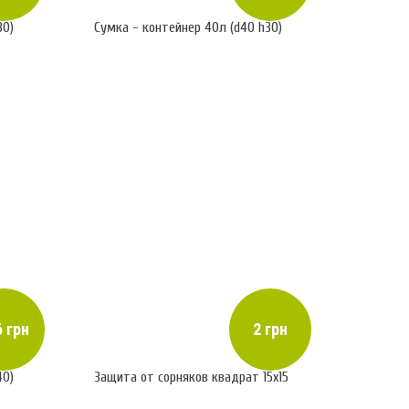
30)
Сумка - контейнер 40л (d40 h30)
 грн
2 грн
40)
Защита от сорняков квадрат 15х15