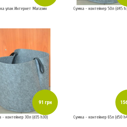
бка упак Интернет Магазин
Сумка - контейнер 50л (d45 h
91 грн
156
 - контейнер 30л (d35 h30)
Сумка - контейнер 65л (d50 h