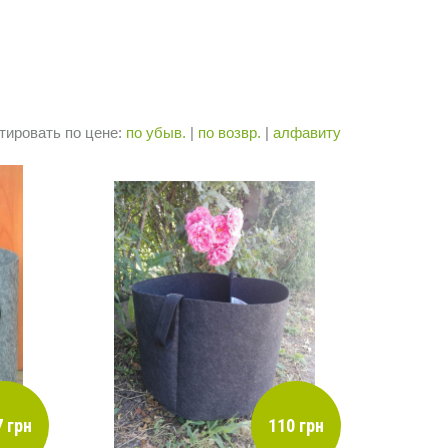
тировать по цене:
по убыв.
|
по возвр.
|
алфавиту
 грн
110 грн