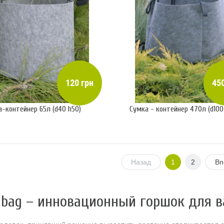
120 грн
450
а-контейнер 65л (d40 h50)
Сумка - контейнер 470л (d100
Назад
1
2
Вп
 bag – инновационный горшок для в