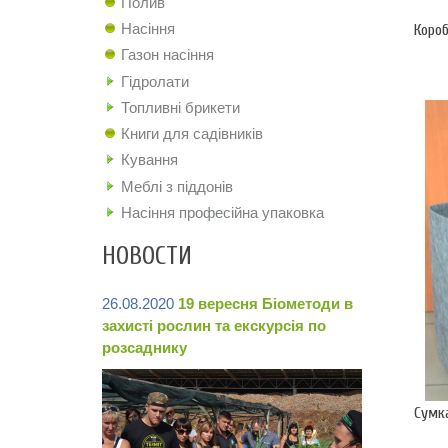
Полив
Насіння
Коро
Газон насіння
Гідролати
Топливні брикети
Книги для садівників
Кування
Меблі з піддонів
Насіння професійна упаковка
НОВОСТИ
26.08.2020
19 вересня Біометоди в
захисті рослин та екскурсія по
розсаднику
Сумка