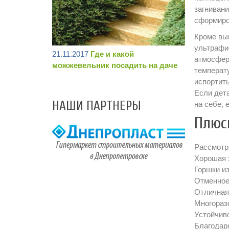
загнивани
сформиро
Кроме вы
ультрафи
21.11.2017
Где и какой
атмосфер
можжевельник посадить на даче
температу
испортить
Если дета
НАШИ ПАРТНЕРЫ
на себе, 
Плюс
Рассмотр
Хорошая 
Горшки из
Отменное 
Отличная 
Многораз
Устойчиво
Благодаря