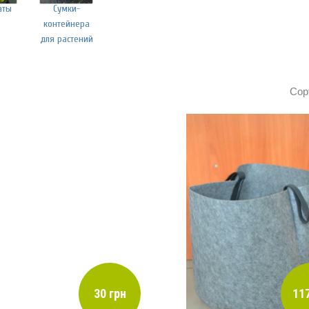
аты
Сумки-
контейнера
для растений
Сор
30 грн
117