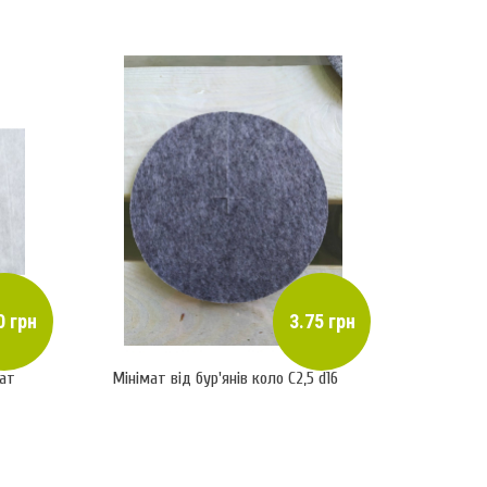
0 грн
3.75 грн
ат
Мінімат від бур'янів коло С2,5 d16