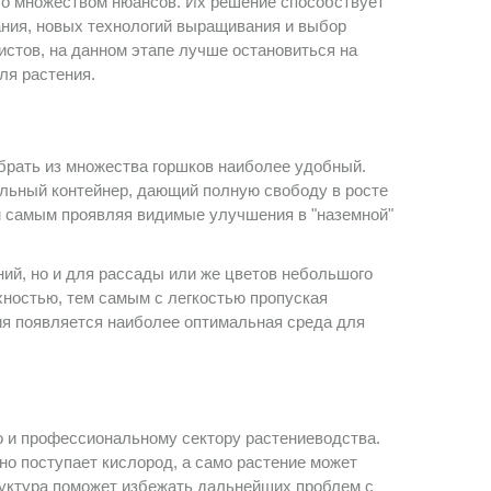
со множеством нюансов. Их решение способствует
ания, новых технологий выращивания и выбор
стов, на данном этапе лучше остановиться на
ля растения.
рать из множества горшков наиболее удобный.
льный контейнер, дающий полную свободу в росте
ем самым проявляя видимые улучшения в "наземной"
ий, но и для рассады или же цветов небольшого
хностью, тем самым с легкостью пропуская
ния появляется наиболее оптимальная среда для
 и профессиональному сектору растениеводства.
о поступает кислород, а само растение может
руктура поможет избежать дальнейших проблем с