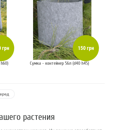
 грн
150 грн
 h60)
Сумка - контейнер 56л (d40 h45)
еред
ашего растения