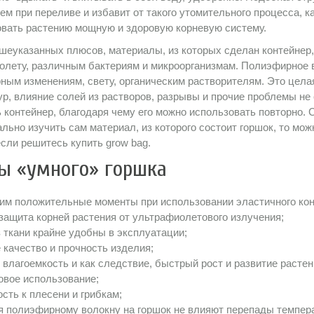
ем при переливе и избавит от такого утомительного процесса, 
вать растению мощную и здоровую корневую систему.
шеуказанных плюсов, материалы, из которых сделан контейнер,
олету, различным бактериям и микроорганизмам. Полиэфирное в
ным изменениям, свету, органическим растворителям. Это цела
р, влияние солей из растворов, разрывы и прочие проблемы не 
 контейнер, благодаря чему его можно использовать повторно.
льно изучить сам материал, из которого состоит горшок, то мо
если решитесь купить grow bag.
ы «умного» горшка
им положительные моменты при использовании эластичного кон
защита корней растения от ультрафиолетового излучения;
 ткани крайне удобны в эксплуатации;
качество и прочность изделия;
влагоемкость и как следствие, быстрый рост и развитие растен
овое использование;
сть к плесени и грибкам;
 полиэфирному волокну на горшок не влияют перепады темпера