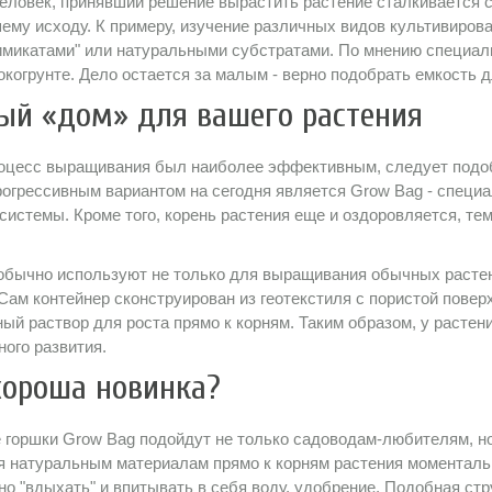
еловек, принявший решение вырастить растение сталкивается 
ему исходу. К примеру, изучение различных видов культивиров
имикатами" или натуральными субстратами. По мнению специали
окогрунте. Дело остается за малым - верно подобрать емкость д
ый «дом» для вашего растения
оцесс выращивания был наиболее эффективным, следует подоб
огрессивным вариантом на сегодня является Grow Bag - специа
системы. Кроме того, корень растения еще и оздоровляется, т
обычно используют не только для выращивания обычных растен
Сам контейнер сконструирован из геотекстиля с пористой повер
ый раствор для роста прямо к корням. Таким образом, у расте
ого развития.
хороша новинка?
горшки Grow Bag подойдут не только садоводам-любителям, но
я натуральным материалам прямо к корням растения моментальн
о "вдыхать" и впитывать в себя воду, удобрение. Подобная ст