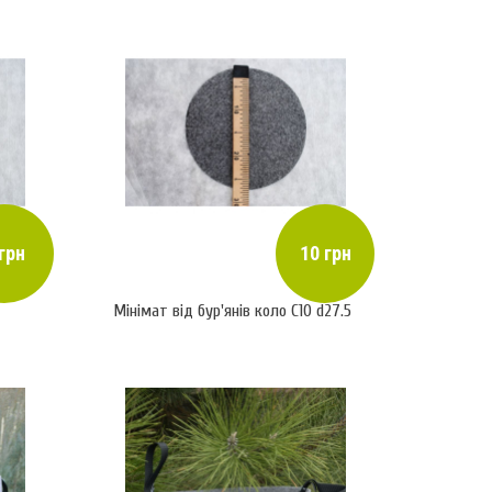
грн
10 грн
Мінімат від бур'янів коло С10 d27.5