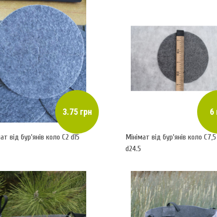
3.75 грн
6 
ат від бур'янів коло С2 d15
Мінімат від бур'янів коло С7,5
d24.5