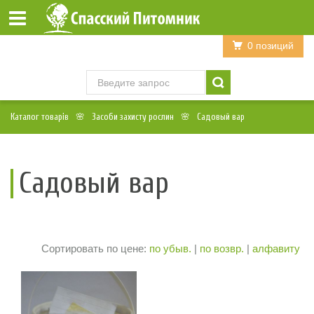
Войти
Регистрация
0 позиций
Каталог товарів
Засоби захисту рослин
Садовый вар
Садовый вар
Сортировать по цене:
по убыв.
|
по возвр.
|
алфавиту