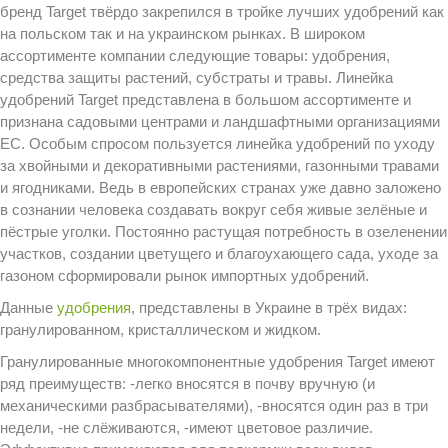
бренд Target твёрдо закрепился в тройке лучших удобрений как
на польском так и на украинском рынках. В широком
ассортименте компании следующие товары: удобрения,
средства защиты растений, субстраты и травы. Линейка
удобрений Target представлена в большом ассортименте и
признана садовыми центрами и ландшафтными организациями
ЕС. Особым спросом пользуется линейка удобрений по уходу
за хвойными и декоративными растениями, газонными травами
и ягодниками. Ведь в европейских странах уже давно заложено
в сознании человека создавать вокруг себя живые зелёные и
пёстрые уголки. Постоянно растущая потребность в озеленении
участков, создании цветущего и благоухающего сада, уходе за
газоном сформировали рынок импортных удобрений.
Данные
удобрения
, представлены в Украине в трёх видах:
гранулированном, кристаллическом и жидком.
Гранулированные многокомпонентные удобрения Target имеют
ряд преимуществ: -легко вносятся в почву вручную (и
механическими разбрасывателями), -вносятся один раз в три
недели, -не слёживаются, -имеют цветовое различие.