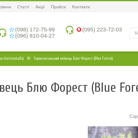
овини
Статті
Акції
Прайси
Контакти
(098) 172-75-99
(095) 223-72-03
(096) 810-04-27
s horizontalis)
Горизонтальний ялівець Блю Форест (Blue Forest)
вець Блю Форест (Blue Fore
Сор