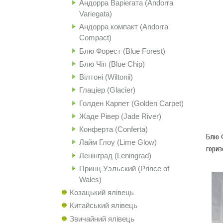
Андорра Варіегата (Andorra
Variegata)
Андорра компакт (Andorra
Compact)
Блю Форест (Blue Forest)
Блю Чіп (Blue Chip)
Вілтоні (Wiltonii)
Глаціер (Glacier)
Голден Карпет (Golden Carpet)
Жаде Рівер (Jade River)
Конферта (Conferta)
Блю Ф
Лайм Глоу (Lime Glow)
гориз
Ленінград (Leningrad)
Принц Уэльский (Prince of
Wales)
Козацький ялівець
Китайський ялівець
Звичайний ялівець