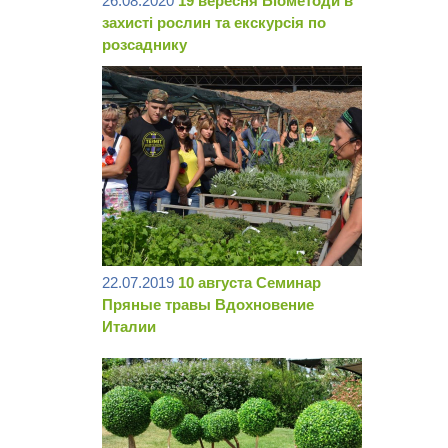
26.08.2020
19 вересня Біометоди в
захисті рослин та екскурсія по
розсаднику
22.07.2019
10 августа Семинар
Пряные травы Вдохновение
Италии