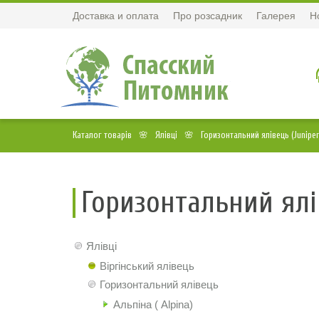
Доставка и оплата
Про розсадник
Галерея
Н
Каталог товарів
Ялівці
Горизонтальний ялівець (Juniperu
Горизонтальний ялі
Ялівці
Віргінський ялівець
Горизонтальний ялівець
Альпіна ( Alpina)