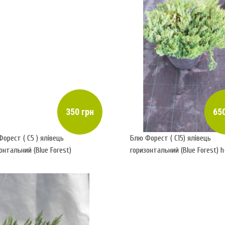
350 грн
650
орест ( С5 ) ялівець
Блю Форест ( С15) ялівець
онтальний (Blue Forest)
горизонтальний (Blue Forest) h
d-40