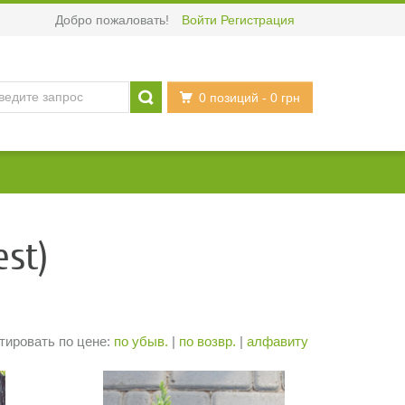
Добро пожаловать!
Войти
Регистрация
0 позиций
- 0 грн
st)
тировать по цене:
по убыв.
|
по возвр.
|
алфавиту