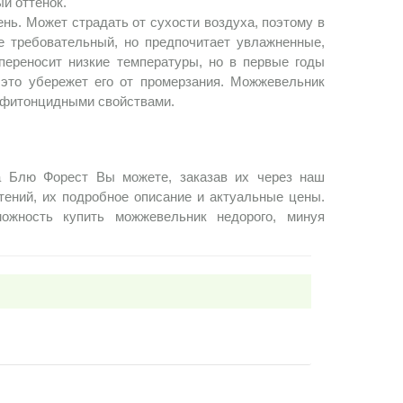
й оттенок.
нь. Может страдать от сухости воздуха, поэтому в
 требовательный, но предпочитает увлажненные,
переносит низкие температуры, но в первые годы
 это убережет его от промерзания. Можжевельник
и фитонцидными свойствами.
ка Блю Форест Вы можете, заказав их через наш
тений, их подробное описание и актуальные цены.
жность купить можжевельник недорого, минуя