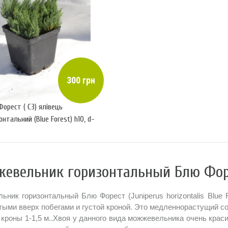
300 грн
орест ( С3) ялівець
онтальний (Blue Forest) h10, d-
5
евельник горизонтальный Блю Фор
ник горизонтальный Блю Форест (Juniperus horizontalis Blue 
ыми вверх побегами и густой кроной. Это медленнорастущий сорт
кроны 1-1,5 м..Хвоя у данного вида можжевельника очень краси