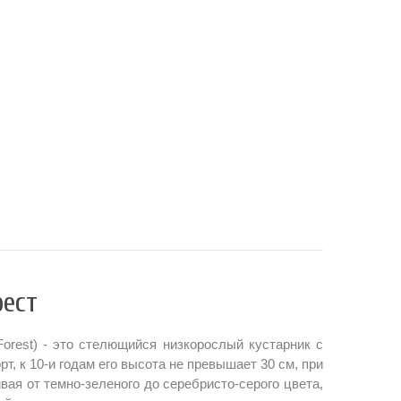
ест
Forest) - это стелющийся низкорослый кустарник с
, к 10-и годам его высота не превышает 30 см, при
вая от темно-зеленого до серебристо-серого цвета,