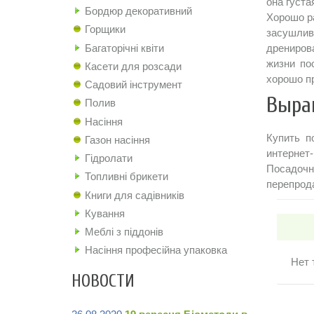
она густа
Бордюр декоративний
Хорошо р
Горщики
засушлив
Багаторічні квіти
дрениров
жизни по
Касети для розсади
хорошо п
Садовий інструмент
Выра
Полив
Насіння
Купить п
Газон насіння
интернет
Гідролати
Посадоч
Топливні брикети
перепрод
Книги для садівників
Кування
Меблі з піддонів
Насіння професійна упаковка
Нет 
НОВОСТИ