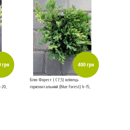
 грн
400 грн
Блю Форест ( С7,5) ялівець
-20,
горизонтальний (Blue Forest) h-15,
d-30-35