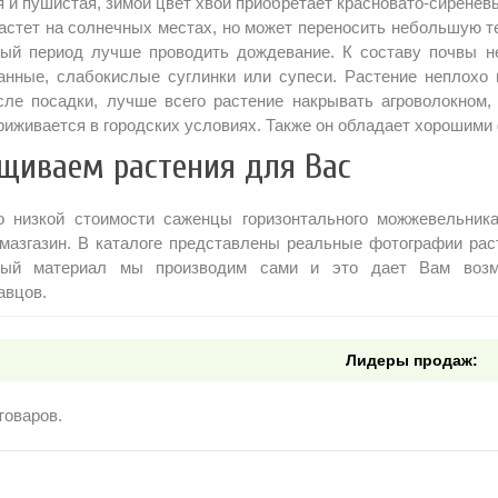
я и пушистая, зимой цвет хвои приобретает красновато-сиреневы
астет на солнечных местах, но может переносить небольшую те
ый период лучше проводить дождевание. К составу почвы не
анные, слабокислые суглинки или супеси. Растение неплохо 
сле посадки, лучше всего растение накрывать агроволокном,
риживается в городских условиях. Также он обладает хорошим
щиваем растения для Вас
о низкой стоимости саженцы горизонтального можжевельни
-мазгазин. В каталоге представлены реальные фотографии рас
ный материал мы производим сами и это дает Вам возмо
авцов.
Лидеры продаж:
товаров.