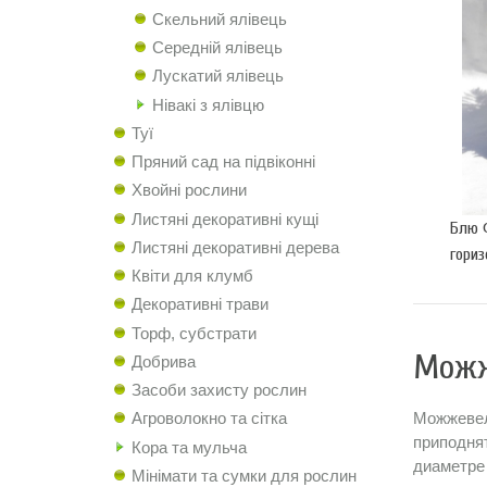
Скельний ялівець
Середній ялівець
Лускатий ялівець
Нівакі з ялівцю
Туї
Пряний сад на підвіконні
Хвойні рослини
Листяні декоративні кущі
Блю Ф
Листяні декоративні дерева
гориз
Квіти для клумб
20-2
Декоративні трави
Торф, субстрати
Можж
Добрива
Засоби захисту рослин
Можжевель
Агроволокно та сітка
приподнят
Кора та мульча
диаметре 
Мінімати та сумки для рослин