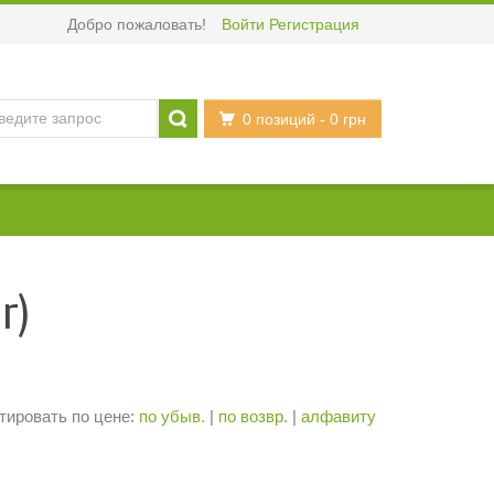
Добро пожаловать!
Войти
Регистрация
0 позиций
- 0 грн
r)
тировать по цене:
по убыв.
|
по возвр.
|
алфавиту