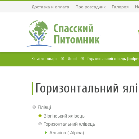
Доставка и оплата
Про розсадник
Галерея
Н
Каталог товарів
Ялівці
Горизонтальний ялівець (Juniperu
Горизонтальний ялі
Ялівці
Віргінський ялівець
Горизонтальний ялівець
Альпіна ( Alpina)