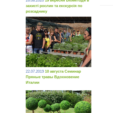
26.08.2020
19 вересня Біометоди в
захисті рослин та екскурсія по
розсаднику
22.07.2019
10 августа Семинар
Пряные травы Вдохновение
Италии