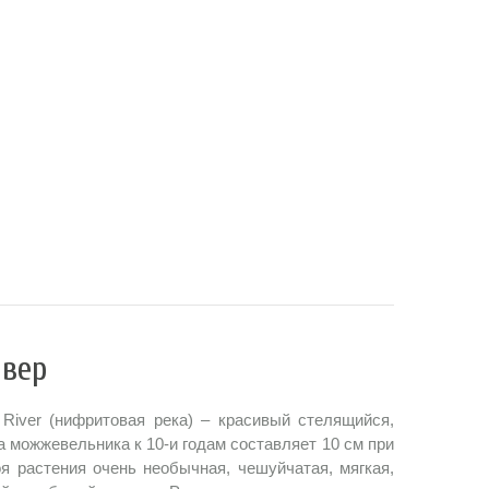
Ривер
 River (нифритовая река) – красивый стелящийся,
 можжевельника к 10-и годам составляет 10 см при
я растения очень необычная, чешуйчатая, мягкая,