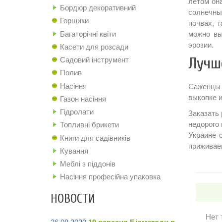
летом он
Бордюр декоративний
солнечны
Горщики
почвах, 
Багаторічні квіти
можно вы
эрозии.
Касети для розсади
Лучш
Садовий інструмент
Полив
Насіння
Саженцы 
выкопке и
Газон насіння
Гідролати
Заказать
недорого
Топливні брикети
Украине 
Книги для садівників
приживае
Кування
Меблі з піддонів
Насіння професійна упаковка
НОВОСТИ
Нет 