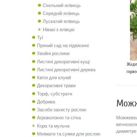
Скельний ялівець
Середній ялівець
Лускатий ялівець
Нівакі з ялівцю
Туї
Пряний сад на підвіконні
Хвойні рослини
Листяні декоративні кущі
Жаде 
Листяні декоративні дерева
гориз
Квіти для клумб
30
Декоративні трави
Торф, субстрати
Можж
Добрива
Засоби захисту рослин
Можжевел
Агроволокно та сітка
вечнозел
Кора та мульча
диаметре
Мінімати та сумки для рослин