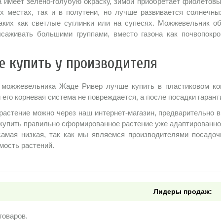
а имеет зелено-голубую окраску, зимой приобретает фиолетовы
х местах, так и в полутени, но лучше развивается солнечны
таких как светлые суглинки или на супесях. Можжевельник 
саживать большими группами, вместо газона как почвопокро
е купить у производителя
можжевельника Жаде Ривер лучше купить в пластиковом конт
 его корневая система не повреждается, а после посадки гаран
 растение можно через наш интернет-магазин, предварительно 
 купить правильно сформированное растение уже адаптированно
самая низкая, так как мы являемся производителями посадоч
мость растений.
Лидеры продаж:
товаров.