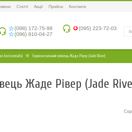
овини
Статті
Акції
Прайси
Контакти
(098) 172-75-99
(095) 223-72-03
(096) 810-04-27
s horizontalis)
Горизонтальний ялівець Жаде Рівер (Jade River)
вець Жаде Рівер (Jade Rive
Сор