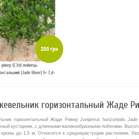
200 грн
рівер (С3л) ялівець
онтальний (Jade River) h-7,d-
евельник горизонтальный Жаде 
ьник горизонтальный Жаде Ривер Juniperus horizontalis Jade
еный кустарник, с длинными валикообразными побегами. Высота
 кроны до 1,5 м. Относится к среднерастущим растениям. Хво