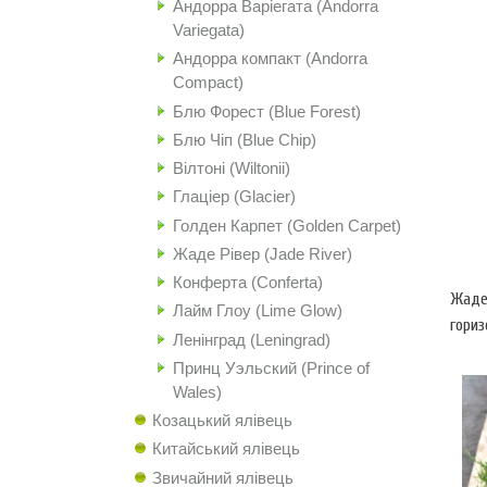
Андорра Варіегата (Andorra
Variegata)
Андорра компакт (Andorra
Compact)
Блю Форест (Blue Forest)
Блю Чіп (Blue Chip)
Вілтоні (Wiltonii)
Глаціер (Glacier)
Голден Карпет (Golden Carpet)
Жаде Рівер (Jade River)
Конферта (Conferta)
Жаде 
Лайм Глоу (Lime Glow)
гориз
Ленінград (Leningrad)
Принц Уэльский (Prince of
Wales)
Козацький ялівець
Китайський ялівець
Звичайний ялівець