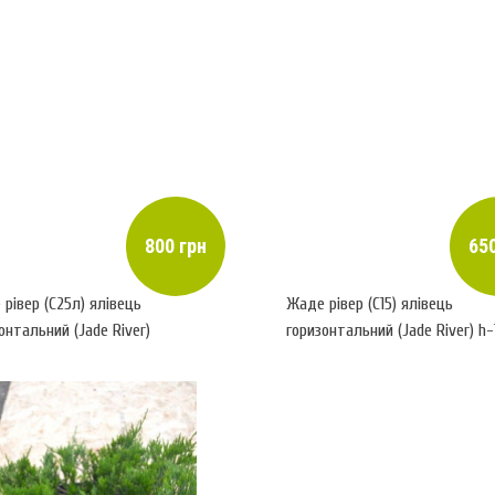
800 грн
650
рівер (С25л) ялівець
Жаде рівер (С15) ялівець
онтальний (Jade River)
горизонтальний (Jade River) h-
70