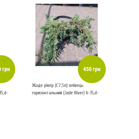
 грн
450 грн
Жаде рівер (С7,5л) ялівець
15,d-
горизонтальний (Jade River) h-15,d-
70