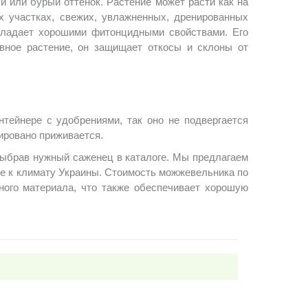
й или бурый оттенок. Растение может расти как на
х участках, свежих, увлажненных, дренированных
обладает хорошими фитонцидными свойствами. Его
вное растение, он защищает откосы и склоны от
ейнере с удобрениями, так оно не подвергается
тировано приживается.
выбрав нужный саженец в каталоге. Мы предлагаем
е к климату Украины. Стоимость можжевельника по
ного материала, что также обеспечивает хорошую