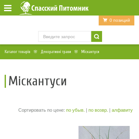
Войти
Регистрация
0 позиций
Каталог товарів
Декоративні трави
Міскантуси
Міскантуси
Сортировать по цене:
по убыв.
|
по возвр.
|
алфавиту