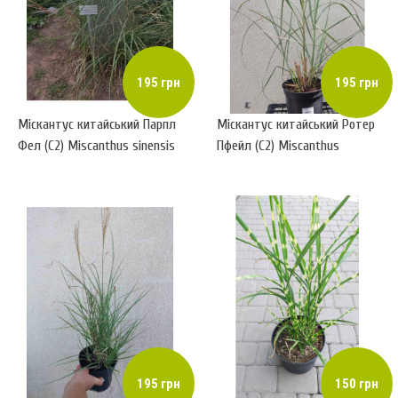
195 грн
195 грн
Міскантус китайський Парпл
Міскантус китайський Ротер
Фел (С2) Miscanthus sinensis
Пфейл (С2) Miscanthus
Purple Fall
sinensis Roter Pfeil
195 грн
150 грн