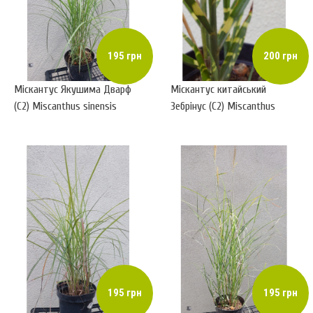
195 грн
200 грн
Міскантус Якушима Дварф
Міскантус китайський
(С2) Miscanthus sinensis
Зебрінус (С2) Miscanthus
Yakushima Dwarf
sinensis Zebrinus
195 грн
195 грн