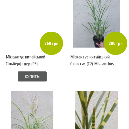
260 грн
200 грн
Міскантус китайський
Міскантус китайський
Сільберфедер (С5)
Стріктус (С2) Miscanthus
Miscanthus sinensis
sinensis Strictus
КУПИТЬ
Silberfeder