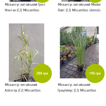
Міскантус китайський Гросс
Міскантус китайський Монінг
Фонтан (С2) Miscanthus
Лайт (С2) Miscanthus sinensis
sinensis Grosse Fontane
Morning Light
200 грн
195 грн
Міскантус китайський
Міскантус китайський
Алігатор (С2) Miscanthus
Грацілімус (С2) Miscanthus
sinensis Aligator
sinensis Gracillimus