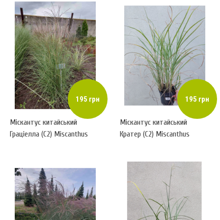
195 грн
195 грн
Міскантус китайський
Міскантус китайський
Граціелла (С2) Miscanthus
Кратер (С2) Miscanthus
sinensis Graziella
sinensis Krater