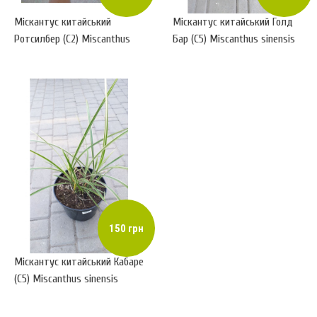
Міскантус китайський
Міскантус китайський Голд
Ротсилбер (C2) Miscanthus
Бар (С5) Miscanthus sinensis
sinensis Rotsilber
Gold bar
150 грн
Міскантус китайський Кабаре
(С5) Miscanthus sinensis
Cabaret