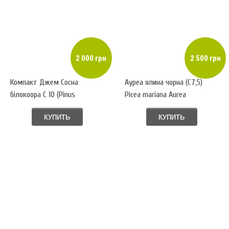
2 000 грн
2 500 грн
Компакт Джем Сосна
Ауреа ялина чорна (С7,5)
білокоора С 10 (Pinus
Picea mariana Aurea
leucodermis Compact Gem)
КУПИТЬ
КУПИТЬ