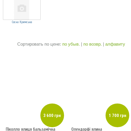
Сосна Кримська
Сортировать по цене:
по убыв.
|
по возвр.
|
алфавиту
3 600 грн
1 700 грн
Піколло ялиця бальзамічна
Олендорфі ялина