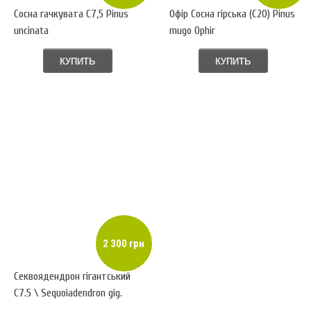
Сосна гачкувата С7,5 Pinus
Офір Сосна гірська (С20) Pinus
uncinata
mugo Ophir
КУПИТЬ
КУПИТЬ
2 300 грн
Секвоядендрон гігантський
C7.5 \ Sequoiadendron gig.