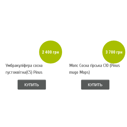
2 400 грн
3 700 грн
Умбракуліфера сосна
Мопс Сосна гірська С10 (Pinus
густоквітна(С5) Pinus
mugo Mops)
densiflora Umbraculifera
КУПИТЬ
КУПИТЬ