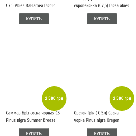
С7,5 Abies Balsamea Picollo
європейська (С7,5) Picea abies
Ohlendorffi
КУПИТЬ
КУПИТЬ
2 500 грн
2 500 грн
Саммер Бріз сосна чорная С5
Орегон Грін ( С 5л) Сосна
Pinus nigra Summer Breeze
чорна Pinus nigra Oregon
green
КУПИТЬ
КУПИТЬ