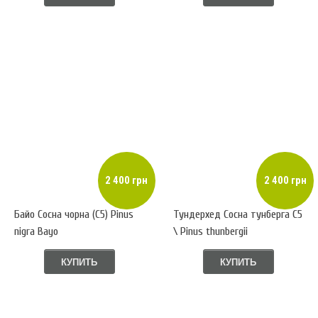
2 400 грн
2 400 грн
Байо Сосна чорна (С5) Pinus
Тундерхед Сосна тунберга С5
nigra Bayo
\ Pinus thunbergii
Thunderhead
КУПИТЬ
КУПИТЬ