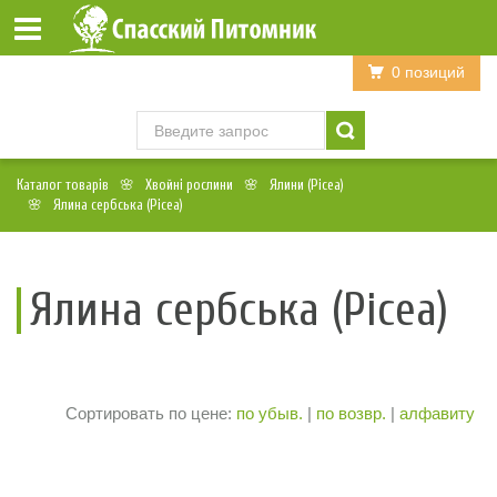
Войти
Регистрация
0 позиций
Каталог товарів
Хвойні рослини
Ялини (Picea)
Ялина сербська (Picea)
Ялина сербська (Picea)
Сортировать по цене:
по убыв.
|
по возвр.
|
алфавиту