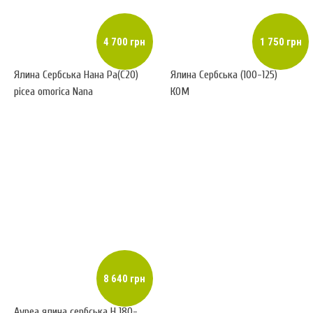
4 700 грн
1 750 грн
Ялина Сербська Нана Ра(С20)
Ялина Сербська (100-125)
picea omorica Nana
КОМ
8 640 грн
Ауреа ялина сербська H 180-