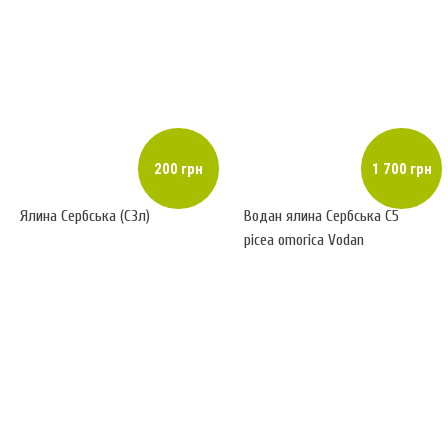
200 грн
1 700 грн
Ялина Сербська (С3л)
Водан ялина Сербська С5
picea omorica Vodan