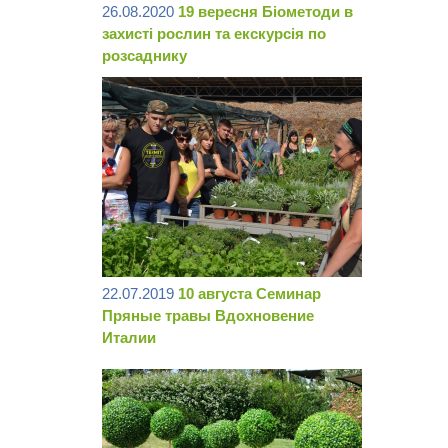
26.08.2020
19 вересня Біометоди в
захисті рослин та екскурсія по
розсаднику
22.07.2019
10 августа Семинар
Пряные травы Вдохновение
Италии