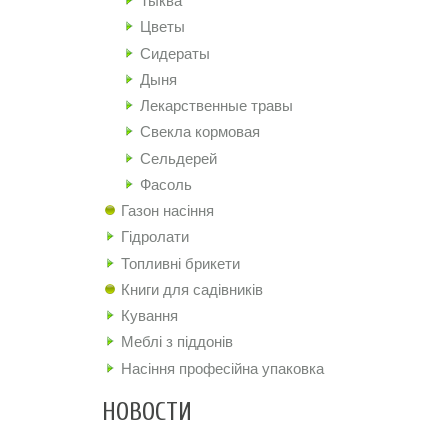
Тыква
Цветы
Сидераты
Дыня
Лекарственные травы
Свекла кормовая
Сельдерей
Фасоль
Газон насіння
Гідролати
Топливні брикети
Книги для садівників
Кування
Меблі з піддонів
Насіння професійна упаковка
НОВОСТИ