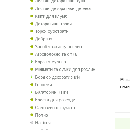
Листяні декоративні кущі
Листяні декоративні дерева
Квіти для клумб
Декоративні трави
Торф, субстрати
Добрива
Засоби захисту рослин
Агроволокно та сітка
Кора та мульча
Мінімати та сумки для рослин
Бордюр декоративний
Мона
Горщики
семе
Багаторічні квіти
Касети для розсади
Садовий інструмент
Полив
Насіння