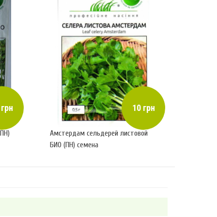
 грн
10 грн
(ПН)
Амстердам сельдерей листовой
БИО (ПН) семена