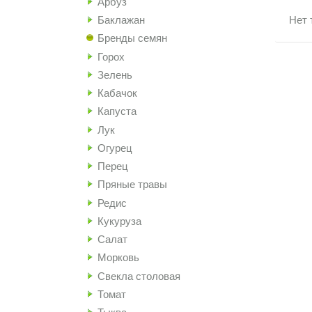
Арбуз
Баклажан
Нет 
Бренды семян
Горох
Зелень
Кабачок
Капуста
Лук
Огурец
Перец
Пряные травы
Редис
Кукуруза
Салат
Морковь
Свекла столовая
Томат