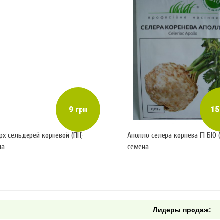
9 грн
15
рх сельдерей корневой (ПН)
Аполло селера корнева F1 БІО 
на
семена
Лидеры продаж: