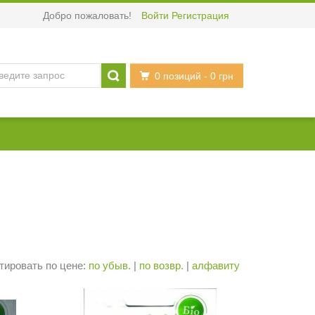
Добро пожаловать!
Войти
Регистрация
0 позиций
- 0 грн
тировать по цене:
по убыв.
|
по возвр.
|
алфавиту