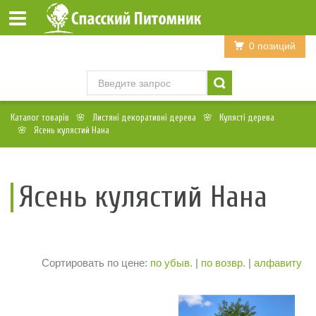
Войти
Регистрация
0 позиций
Каталог товарів
Листяні декоративні дерева
Кулясті дерева
Ясень кулястий Нана
Ясень кулястий Нана
Сортировать по цене:
по убыв.
|
по возвр.
|
алфавиту