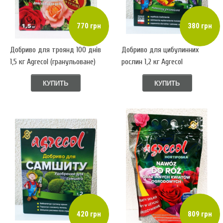
770 грн
380 грн
Добриво для троянд 100 днів
Добриво для цибулинних
1,5 кг Аgrecol (гранульоване)
рослин 1,2 кг Аgrecol
(гранульоване)
КУПИТЬ
КУПИТЬ
420 грн
809 грн