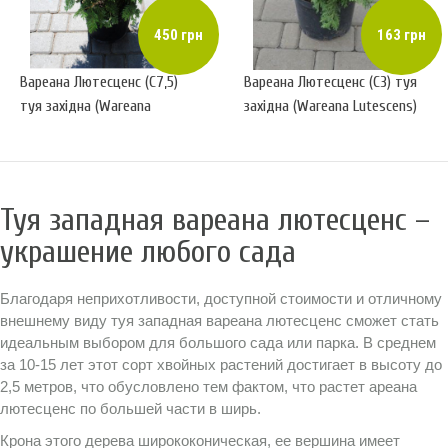
450 грн
163 грн
Вареана Лютесценс (С7,5)
Вареана Лютесценс (С3) туя
туя західна (Wareana
західна (Wareana Lutescеns)
Lutescеns) (h-45-50, d-35-
(h-30, d-20)
40)
Туя западная вареана лютесценс –
украшение любого сада
Благодаря неприхотливости, доступной стоимости и отличному
внешнему виду туя западная вареана лютесценс сможет стать
идеальным выбором для большого сада или парка. В среднем
за 10-15 лет этот сорт хвойных растений достигает в высоту до
2,5 метров, что обусловлено тем фактом, что растет ареана
лютесценс по большей части в ширь.
Крона этого дерева ширококоническая, ее вершина имеет