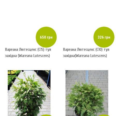
650 грн
326 грн
Вареана Лютесценс (С15) туя
Вареана Лютесценс (С10) туя
західна (Wareana Lutescеns)
західна(Wareana Lutescеns)