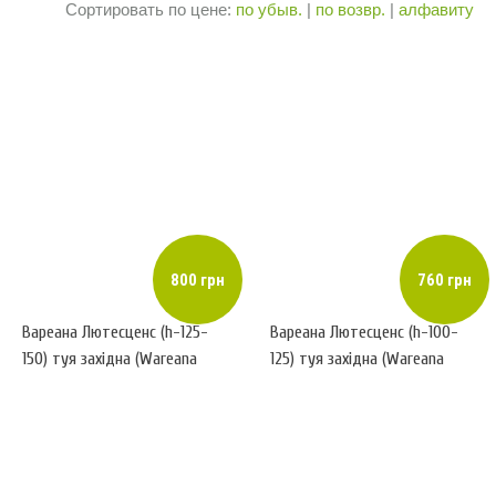
Сортировать по цене:
по убыв.
|
по возвр.
|
алфавиту
800 грн
760 грн
Вареана Лютесценс (h-125-
Вареана Лютесценс (h-100-
150) туя західна (Wareana
125) туя західна (Wareana
Lutescеns) ком
Lutescеns) ком