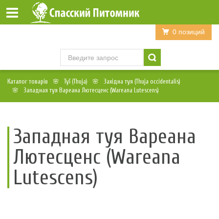
Войти
Регистрация
0 позиций
Каталог товарів
Туї (Thuja)
Західна туя (Thuja occidentalis)
Западная туя Вареана Лютесценс (Wareana Lutescеns)
Западная туя Вареана
Лютесценс (Wareana
Lutescеns)