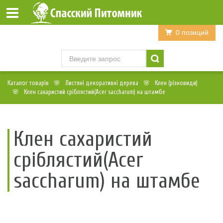
Войти
Регистрация
0 позиций
Каталог товарів
Листяні декоративні дерева
Клен (різновиди)
Клен сахаристий сріблястий(Acer saccharum) на штамбе
Клен сахаристий
сріблястий(Acer
saccharum) на штамбе