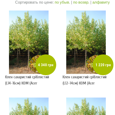
Сортировать по цене:
по убыв.
|
по возвр.
|
алфавиту
4 340 грн
1 220 грн
Клен сахаристий сріблястий
Клен сахаристий сріблястий
(L14-16см) КОМ (Acer
(L12-14см) КОМ (Acer
saccharum)
saccharum)