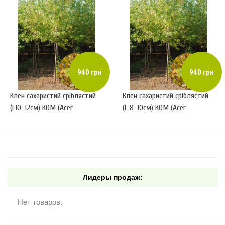
940 грн
940 грн
Клен сахаристий сріблястий
Клен сахаристий сріблястий
(L10-12см) КОМ (Acer
(L 8-10см) КОМ (Acer
saccharum)
saccharum)
Лидеры продаж:
Нет товаров.