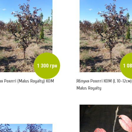
1 300 грн
1 08
я Роялті (Malus Royalty) КОМ
Яблуня Роялті КОМ (L 10-12см)
Malus Royalty