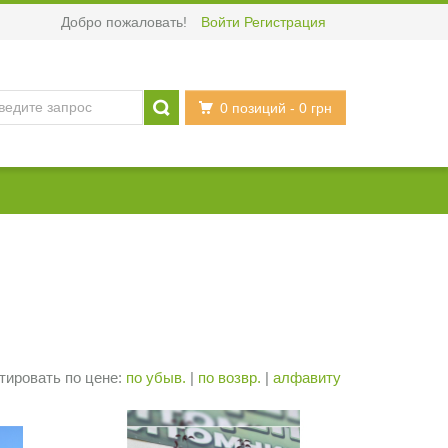
Добро пожаловать!
Войти
Регистрация
0 позиций
- 0 грн
тировать по цене:
по убыв.
|
по возвр.
|
алфавиту