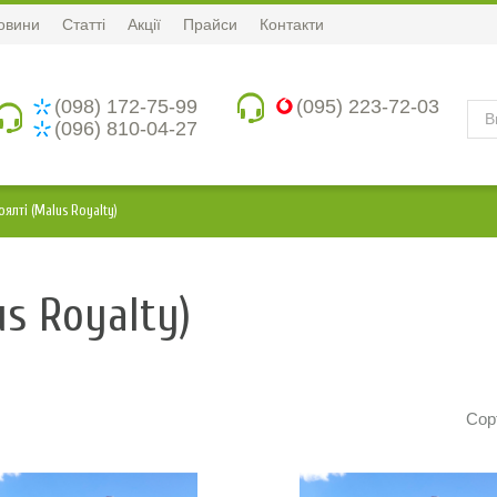
овини
Статті
Акції
Прайси
Контакти
(098) 172-75-99
(095) 223-72-03
(096) 810-04-27
ялті (Malus Royalty)
s Royalty)
Сор