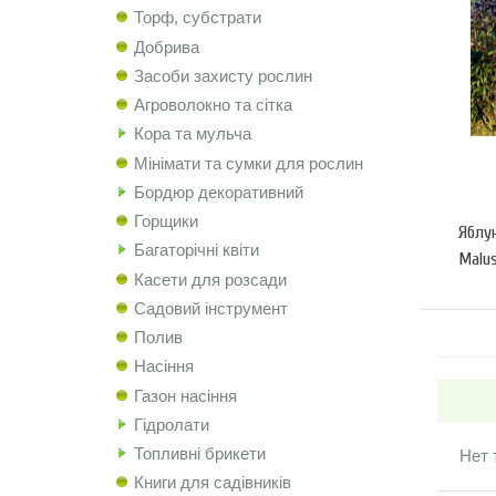
Торф, субстрати
Добрива
Засоби захисту рослин
Агроволокно та сітка
Кора та мульча
Мінімати та сумки для рослин
Бордюр декоративний
Горщики
Яблун
Багаторічні квіти
Malus
Касети для розсади
Садовий інструмент
Полив
Насіння
Газон насіння
Гідролати
Топливні брикети
Нет 
Книги для садівників