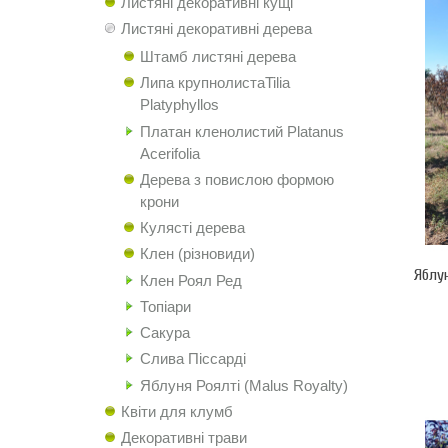
Листяні декоративні кущі
Листяні декоративні дерева
Штамб листяні дерева
Липа крупнолистаTilia
Platyphyllos
Платан кленолистий Platanus
Acerifolia
Дерева з повислою формою
крони
Кулясті дерева
Клен (різновиди)
Яблун
Клен Роял Ред
Топіари
Сакура
Слива Піссарді
Яблуня Роялті (Malus Royalty)
Квіти для клумб
Декоративні трави