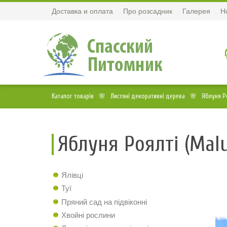
Доставка и оплата
Про розсадник
Галерея
Н
Каталог товарів
Листяні декоративні дерева
Яблуня Ро
Яблуня Роялті (Malu
Ялівці
Туї
Пряний сад на підвіконні
Хвойні рослини