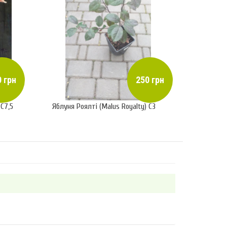
 грн
250 грн
 C7,5
Яблуня Роялті (Malus Royalty) C3