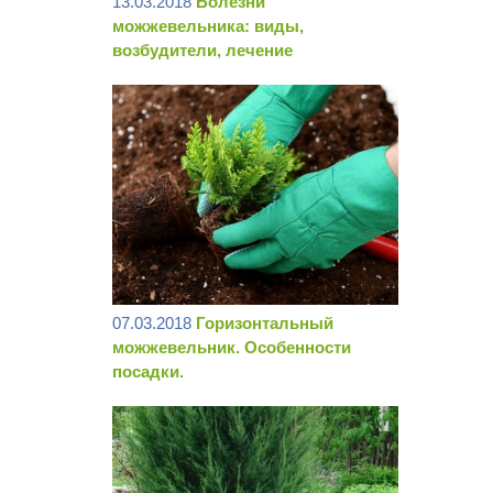
13.03.2018
Болезни
можжевельника: виды,
возбудители, лечение
07.03.2018
Горизонтальный
можжевельник. Особенности
посадки.