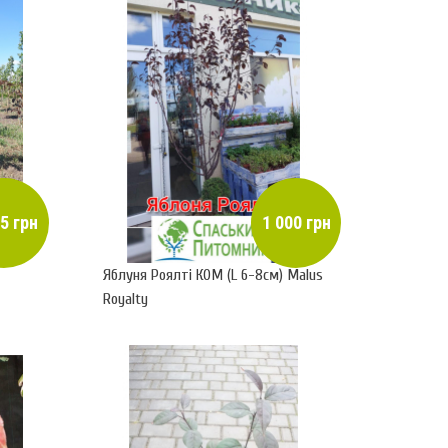
5 грн
1 000 грн
Яблуня Роялті КОМ (L 6-8см) Malus
Royalty