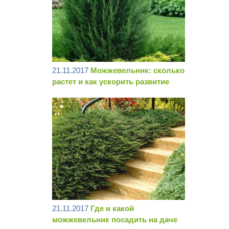
21.11.2017
Можжевельник: сколько
растет и как ускорить развитие
21.11.2017
Где и какой
можжевельник посадить на даче