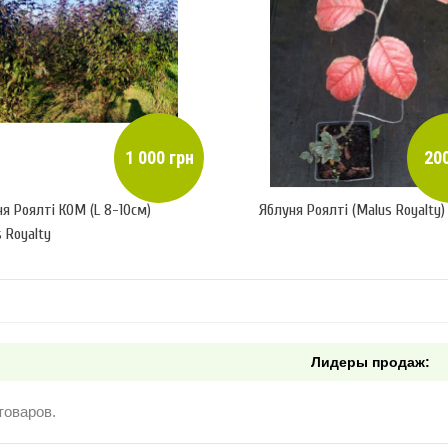
1 000 грн
200
я Роялті КОМ (L 8-10см)
Яблуня Роялті (Malus Royalty)
 Royalty
Лидеры продаж:
товаров.