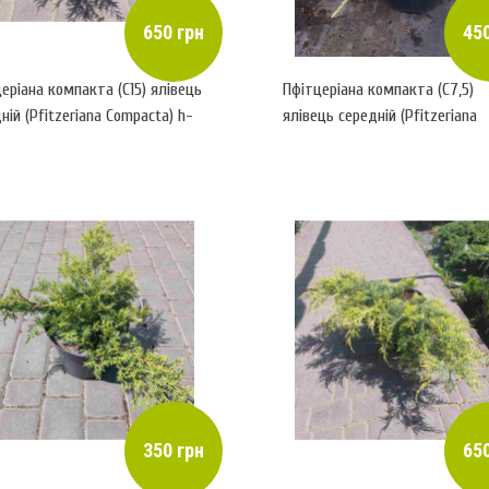
650 грн
450
еріана компакта (С15) ялівець
Пфітцеріана компакта (С7,5)
ній (Pfitzeriana Compacta) h-
ялівець середній (Pfitzeriana
-120
Compacta) h-55-60,d-90
350 грн
650