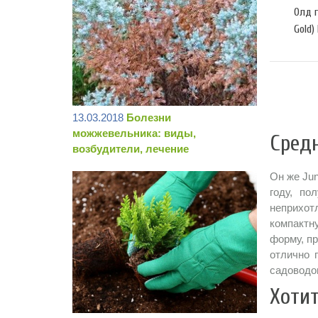
Олд г
Gold)
13.03.2018
Болезни
можжевельника: виды,
Сред
возбудители, лечение
Он же Jun
году, по
неприхот
компактну
форму, пр
отлично 
садоводо
Хоти