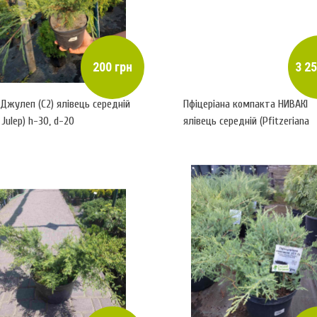
200 грн
3 25
Джулеп (С2) ялівець середній
Пфіцеріана компакта НИВАКІ
 Julep) h-30, d-20
ялівець середній (Pfitzeriana
Compacta)