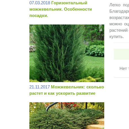
07.03.2018
Горизонтальный
Легко по
можжевельник. Особенности
Благодар
посадки.
возраста
можно оц
растений 
купить.
Нет 
21.11.2017
Можжевельник: сколько
растет и как ускорить развитие