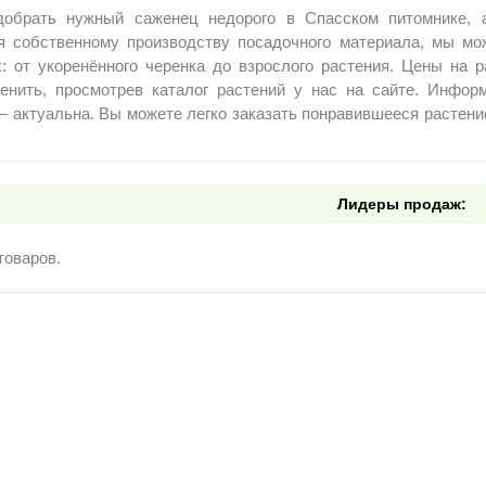
добрать нужный саженец недорого в Спасском питомнике, 
я собственному производству посадочного материала, мы м
х: от укоренённого черенка до взрослого растения. Цены на р
енить, просмотрев каталог растений у нас на сайте. Инфор
– актуальна. Вы можете легко заказать понравившееся растени
Лидеры продаж:
товаров.