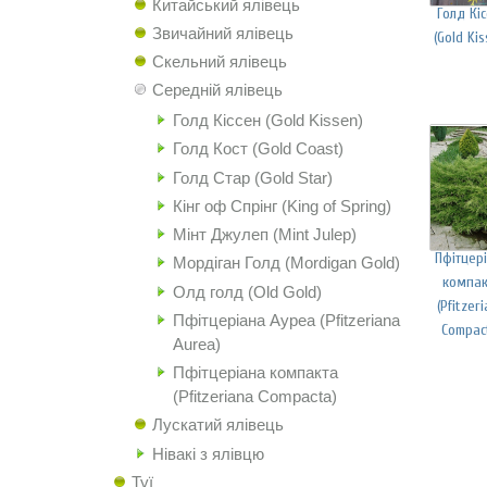
Китайський ялівець
Голд Кі
Звичайний ялівець
(Gold Kis
Скельний ялівець
Середній ялівець
Голд Кіссен (Gold Kissen)
Голд Кост (Gold Coast)
Голд Стар (Gold Star)
Кінг оф Спрінг (King of Spring)
Мінт Джулеп (Mint Julep)
Пфітцер
Мордіган Голд (Mordigan Gold)
компак
Олд голд (Old Gold)
(Pfitzer
Пфітцеріана Ауреа (Pfitzeriana
Compac
Aurea)
Пфітцеріана компакта
(Pfitzeriana Compacta)
Лускатий ялівець
Нівакі з ялівцю
Туї