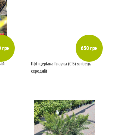
 грн
650 грн
ній
Пфітцеріана Глаука (С15) ялівець
середній