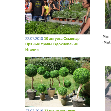
Мінт 
22.07.2019
10 августа Семинар
(Mint
Пряные травы Вдохновение
Италии
27.03.2019
22 июня семинар