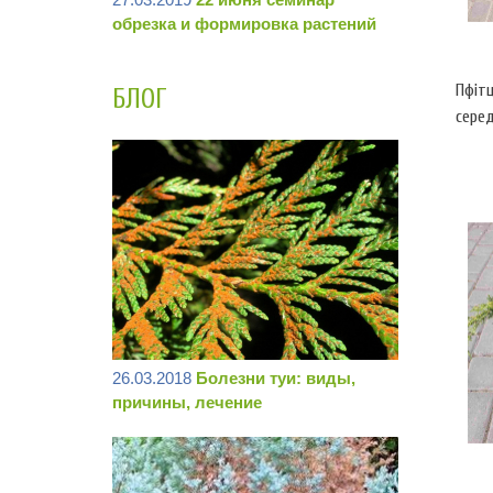
обрезка и формировка растений
Пфітц
БЛОГ
серед
100,d
26.03.2018
Болезни туи: виды,
причины, лечение