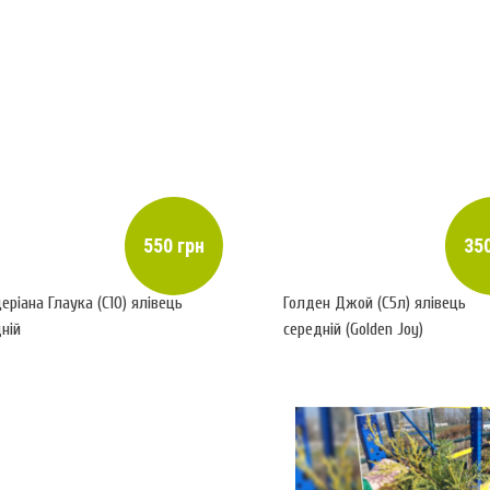
550 грн
350
еріана Глаука (С10) ялівець
Голден Джой (С5л) ялівець
ній
середній (Golden Joy)