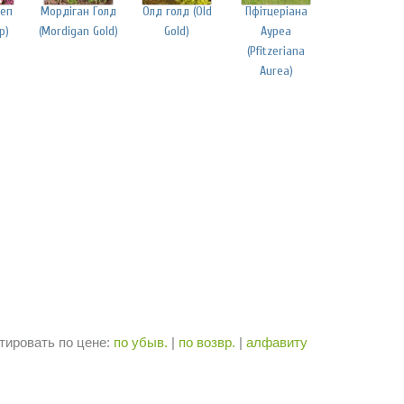
леп
Мордіган Голд
Олд голд (Old
Пфітцеріана
p)
(Mordigan Gold)
Gold)
Ауреа
(Pfitzeriana
Aurea)
тировать по цене:
по убыв.
|
по возвр.
|
алфавиту