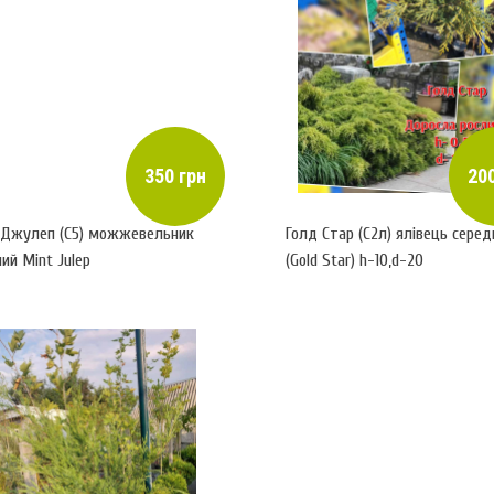
350 грн
200
 Джулеп (С5) можжевельник
Голд Стар (С2л) ялівець серед
ий Mint Julep
(Gold Star) h-10,d-20