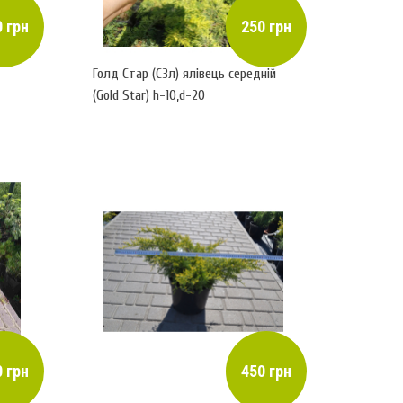
 грн
250 грн
Голд Стар (С3л) ялівець середній
(Gold Star) h-10,d-20
 грн
450 грн