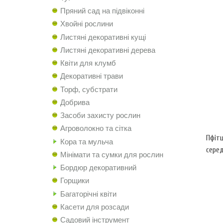
Пряний сад на підвіконні
Хвойні рослини
Листяні декоративні кущі
Листяні декоративні дерева
Квіти для клумб
Декоративні трави
Торф, субстрати
Добрива
Засоби захисту рослин
Агроволокно та сітка
Пфітц
Кора та мульча
серед
Мінімати та сумки для рослин
Бордюр декоративний
Горщики
Багаторічні квіти
Касети для розсади
Садовий інструмент