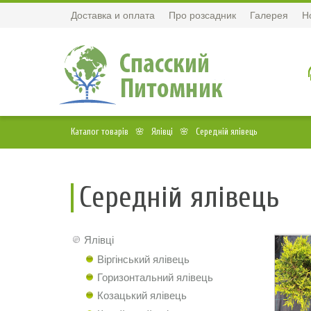
Доставка и оплата
Про розсадник
Галерея
Н
Каталог товарів
Ялівці
Середній ялівець
Середній ялівець
Ялівці
Віргінський ялівець
Горизонтальний ялівець
Козацький ялівець