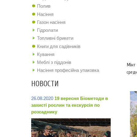
Полив
Насіння
Газон насіння
Гідролати
Топливні брикети
Книги для садівників
Кування
Меблі з піддонів
Мінт
Насіння професійна упаковка
средн
НОВОСТИ
26.08.2020
19 вересня Біометоди в
захисті рослин та екскурсія по
розсаднику