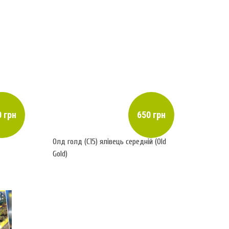
 грн
650 грн
Олд голд (С15) ялівець середній (Old
Gold)