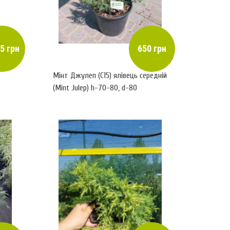
5 грн
650 грн
Мінт Джулеп (С15) ялівець середній
(Mint Julep) h-70-80, d-80