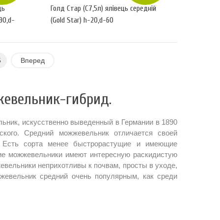
ць
Голд Стар (С7,5л) ялівець середній
90,d-
(Gold Star) h-20,d-60
5
Вперед
евельник-гибрид.
жевельник, искусственно выведенный в Германии в 1890
йского. Средний можжевельник отличается своей
p). Есть сорта менее быстрорастущие и имеющие
едние можжевельники имеют интересную раскидистую
евельники неприхотливы к почвам, просты в уходе,
жжевельник средний очень популярным, как среди