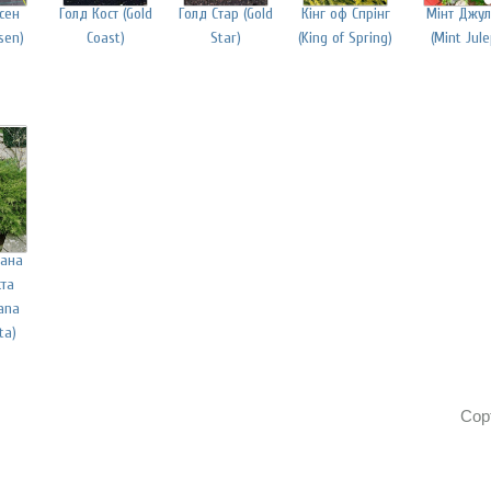
ссен
Голд Кост (Gold
Голд Стар (Gold
Кінг оф Спрінг
Мінт Джу
sen)
Coast)
Star)
(King of Spring)
(Mint Jule
іана
та
iana
ta)
Сор