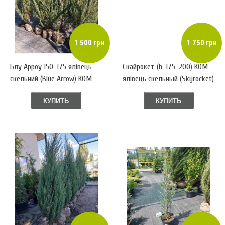
1 500 грн
1 750 грн
Блу Арроу 150-175 ялівець
Скайрокет (h-175-200) КОМ
скельний (Blue Arrow) КОМ
ялівець скельный (Skyrocket)
КУПИТЬ
КУПИТЬ