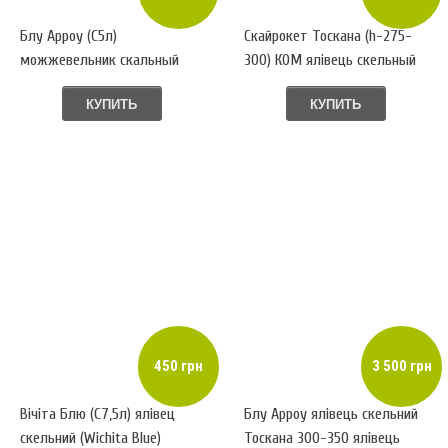
Блу Арроу (С5л)
Скайрокет Тоскана (h-275-
можжевельник скальный
300) КОМ ялівець скельный
(Blue Arrow) h-70,d-20
(Skyrocket)
КУПИТЬ
КУПИТЬ
450 грн
3 500 грн
Вічіта Блю (С7,5л) ялівец
Блу Арроу ялівець скельний
скельний (Wichita Blue)
Тоскана 300-350 ялівець