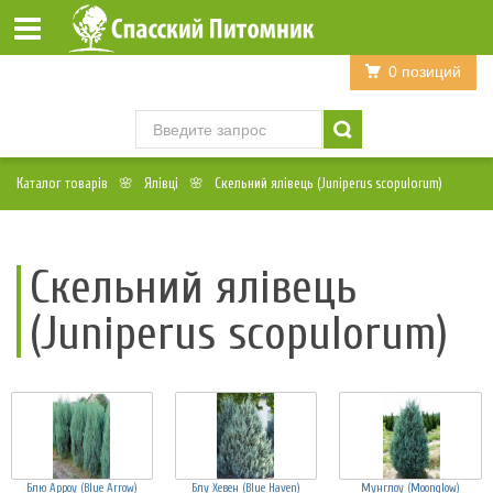
Войти
Регистрация
0 позиций
Каталог товарів
Ялівці
Скельний ялівець (Juniperus scopulorum)
Скельний ялівець
(Juniperus scopulorum)
Блю Арроу (Blue Arrow)
Блу Хевен (Blue Haven)
Мунглоу (Moonglow)