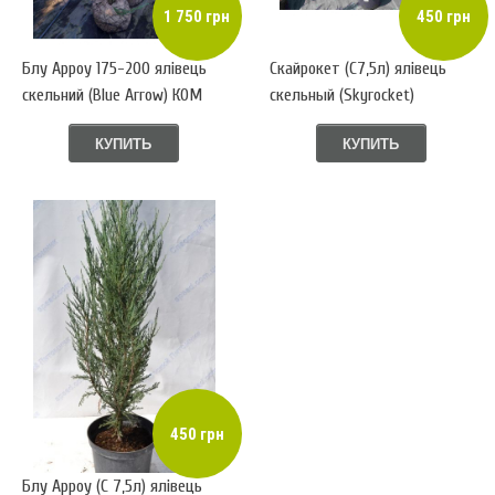
1 750 грн
450 грн
Блу Арроу 175-200 ялівець
Скайрокет (С7,5л) ялівець
скельний (Blue Arrow) КОМ
скельный (Skyrocket)
КУПИТЬ
КУПИТЬ
450 грн
Блу Арроу (С 7,5л) ялівець