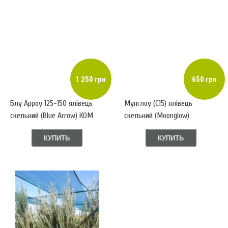
1 250 грн
650 грн
Блу Арроу 125-150 ялівець
Мунглоу (С15) ялівець
скельний (Blue Arrow) КОМ
скельний (Moonglow)
КУПИТЬ
КУПИТЬ