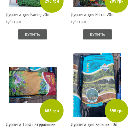
295 грн
295 грн
Дурпета для Висіву 20л
Дурпета для Квітів 20л
субстрат
субстрат
КУПИТЬ
КУПИТЬ
656 грн
695 грн
Дурпета Торф натуральний
Дурпета для Хвойних 50л