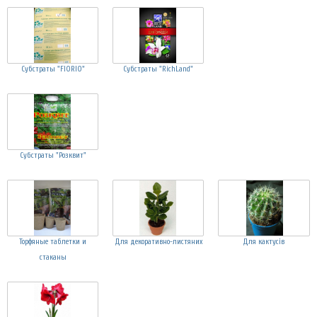
Субстраты "FIORIO"
Субстраты "RichLand"
Субстраты "Розквит"
Торфяные таблетки и
Для декоративно-листяних
Для кактусів
стаканы