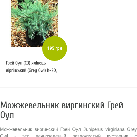
195 грн
Грей Оул (С3) ялівець
віргінський (Grey Owl) h-20,
d-20
Можжевельник виргинский Грей
Оул
Можжевельник виргинский Грей Оул Juniperus virginiana Grey
Owl - это вечнозеленый разложистый кустарник с