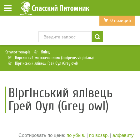
Войти
Регистрация
0 позиций
Каталог товарів
Ялівці
Виргинский можжевельник (Juniperus virginiana)
Віргінський ялівець Грей Оул (Grey owl)
Віргінський ялівець
Грей Оул (Grey owl)
Сортировать по цене:
по убыв.
|
по возвр.
|
алфавиту