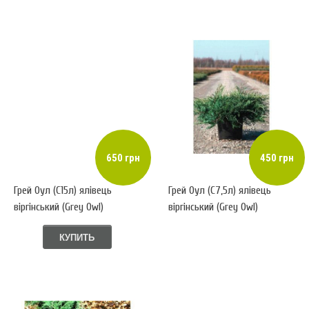
650 грн
450 грн
Грей Оул (С15л) ялівець
Грей Оул (С7,5л) ялівець
віргінський (Grey Owl)
віргінський (Grey Owl)
КУПИТЬ