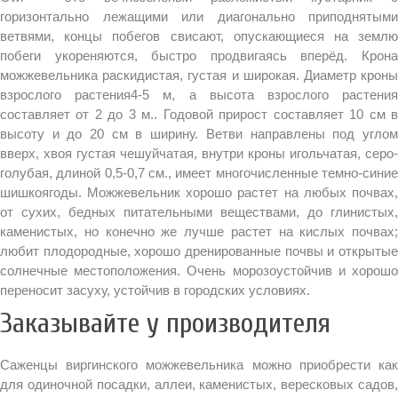
горизонтально лежащими или диагонально приподнятыми
ветвями, концы побегов свисают, опускающиеся на землю
побеги укореняются, быстро продвигаясь вперёд. Крона
можжевельника раскидистая, густая и широкая. Диаметр кроны
взрослого растения4-5 м, а высота взрослого растения
составляет от 2 до 3 м.. Годовой прирост составляет 10 см в
высоту и до 20 см в ширину. Ветви направлены под углом
вверх, хвоя густая чешуйчатая, внутри кроны игольчатая, серо-
голубая, длиной 0,5-0,7 см., имеет многочисленные темно-синие
шишкоягоды. Можжевельник хорошо растет на любых почвах,
от сухих, бедных питательными веществами, до глинистых,
каменистых, но конечно же лучше растет на кислых почвах;
любит плодородные, хорошо дренированные почвы и открытые
солнечные местоположения. Очень морозоустойчив и хорошо
переносит засуху, устойчив в городских условиях.
Заказывайте у производителя
Саженцы виргинского можжевельника можно приобрести как
для одиночной посадки, аллеи, каменистых, вересковых садов,