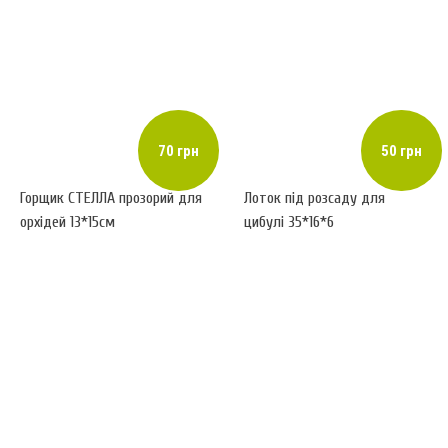
70 грн
50 грн
Горщик СТЕЛЛА прозорий для
Лоток під розсаду для
орхідей 13*15см
цибулі 35*16*6