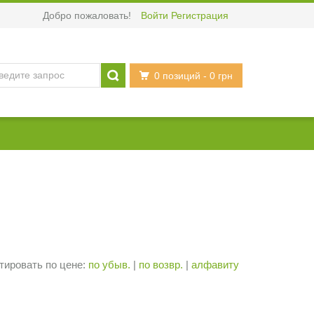
Добро пожаловать!
Войти
Регистрация
0 позиций
- 0 грн
тировать по цене:
по убыв.
|
по возвр.
|
алфавиту