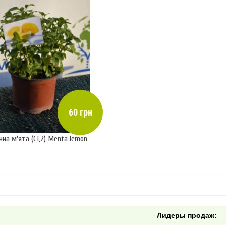
60 грн
на м'ята (С1,2) Menta lemon
Лидеры продаж: