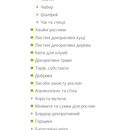
Чабер
Шалфей
Чаї та спеції
Хвойні рослини
Листяні декоративні кущі
Листяні декоративні дерева
Квіти для клумб
Декоративні трави
Торф, субстрати
Добрива
Засоби захисту рослин
Агроволокно та сітка
Кора та мульча
Мінімати та сумки для рослин
Бордюр декоративний
Горщики
Багаторічні квіти