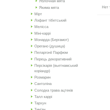
Яблочная мята
Нет 
Якима мята
Мірт
Лофант тібетський
Мелісса
Міні-каррі
Монарда (Бергамот)
Орегано (душица)
Пеларгонії Парфюм
Перець декоративний
Персікарія (вьетнамський
коріандр)
Розмарин
Сантоліна
Солодка трава ацтеків
Талл каррі
Тархун
Тим'ян