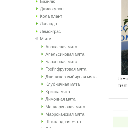
Базилік
Джиаогулан
Кола плант
Лаванда
Лемонграс
М'яти
Ананасная мята
Апельсиновая мята
Банановая мята
Грейпфрутовая мята
Джинджер имбирная мята
Лимон
Клубничная мята
fresh
Криспа мята
Лимонная мята
Мандариновая мята
Марроканская мята
Шоколадная мята