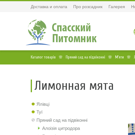
Доставка и оплата
Про розсадник
Галерея
Н
Каталог товарів
Пряний сад на підвіконні
М'яти
Лимонная мята
Ялівці
Туї
Пряний сад на підвіконні
Алоізія цитродора