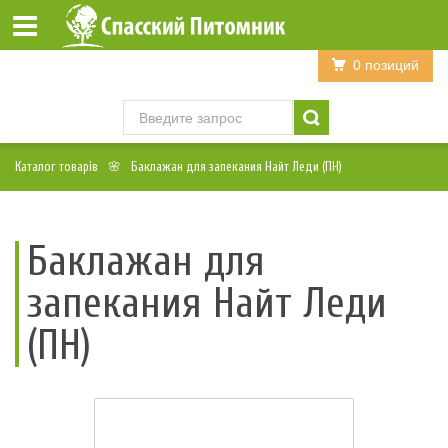
Войти
Регистрация
0 позиций
Каталог товарів
Баклажан для запекания Найт Леди (ПН)
Баклажан для
запекания Найт Леди
(ПН)