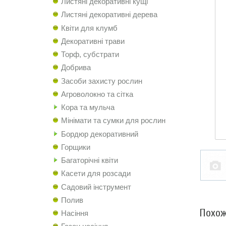
Листяні декоративні кущі
Листяні декоративні дерева
Квіти для клумб
Декоративні трави
Торф, субстрати
Добрива
Засоби захисту рослин
Агроволокно та сітка
Кора та мульча
Мінімати та сумки для рослин
Бордюр декоративний
Горщики
Багаторічні квіти
Касети для розсади
Садовий інструмент
Полив
Похож
Насіння