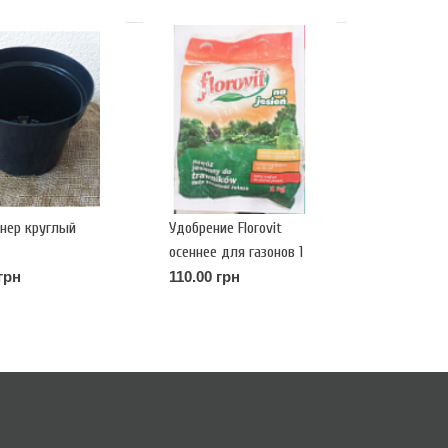
нер круглый
Удобрение Florovit
осеннее для газонов 1
кг
грн
110.00 грн