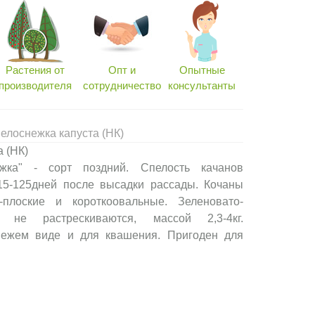
Растения от
Опт и
Опытные
производителя
сотрудничество
консультанты
елоснежка капуста (НК)
 (НК)
ежка" - сорт поздний. Спелость качанов
115-125дней после высадки рассады. Кочаны
о-плоские и короткоовальные. Зеленовато-
 не растрескиваются, массой 2,3-4кг.
вежем виде и для квашения. Пригоден для