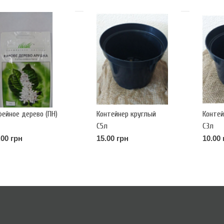
фейное дерево (ПН)
Контейнер круглый
Контей
С5л
С3л
.00 грн
15.00 грн
10.00 