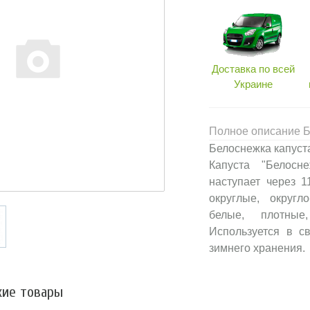
Доставка по всей
Украине
Полное описание Б
Белоснежка капуста
Капуста "Белосн
наступает через 
округлые, округл
белые, плотные,
Используется в с
зимнего хранения.
ие товары