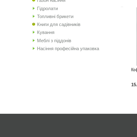
Газон насіння
Гідролати
Топливні брикети
Книги для садівників
Кування
Меблі з піддонів
Насіння професійна упаковка
Ко
15