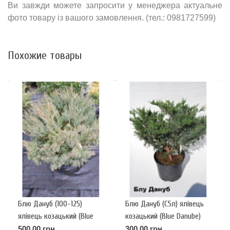
Ви завжди можете запросити у менеджера актуальне
фото товару із вашого замовлення. (тел.: 0981727599)
Похожие товары
Блю Дануб (100-125)
Блю Дануб (С5л) ялівець
ялівець козацький (Blue
козацький (Blue Danube)
Danube)
(h-35-40,d-50)
500.00 грн
300.00 грн