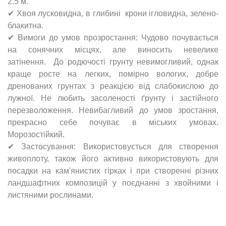
2.5 м.
✔ Хвоя лусковидна, в глибині крони ігловидна, зелено-
блакитна.
✔ Вимоги до умов прозростання: Чудово почувається
на сонячних місцях, але виносить невелике
затінення. До родючості грунту невимогливий, однак
краще росте на легких, помірно вологих, добре
дренованих грунтах з реакцією від слабокислою до
лужної. Не любить засоленості ґрунту і застійного
перезволоження. Невибагливий до умов зростання,
прекрасно себе почуває в міських умовах.
Морозостійкий.
✔ Застосування: Використовується для створення
живоплоту, також його активно використовують для
посадки на кам'янистих гірках і при створенні різних
ландшафтних композицій у поєднанні з хвойними і
листяними рослинами.