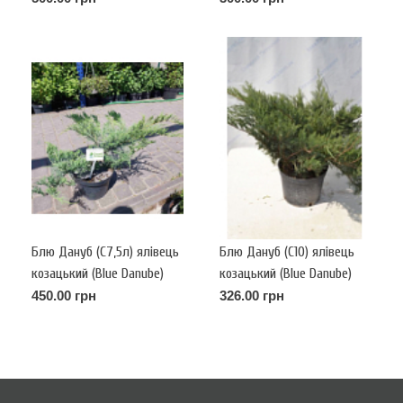
Блю Дануб (С7,5л) ялівець
Блю Дануб (С10) ялівець
козацький (Blue Danube)
козацький (Blue Danube)
(h-40-50,d-60)
(h-50-60, d-60-70)
450.00 грн
326.00 грн