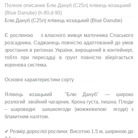
Полное описание Блю Дануб (С25л) ялівець козацький
(Blue Danube) (h-80,d-90)
Блю Дануб (С25л) ялівець козацький (Blue Danube)
Є рослиною з власного живця маточника Спаського
розсадника. Саджанець повністю адаптований до умов
зростання в регіонах України, вирощений в контейнері,
тобто при пересадці в грунт повністю зберігається
коренева система.
Основні характеристики сорту
Ялівець козацький "Блю Дануб" — широко
розлогий хвойний чагарник. Крона густа, пишна. Плоди
– шаровидні шишкоягоди (можжевелові ягоди) з
блакитним налітом.
✔ Розмір дорослої рослини: Висотою 1.5 м, шириною до