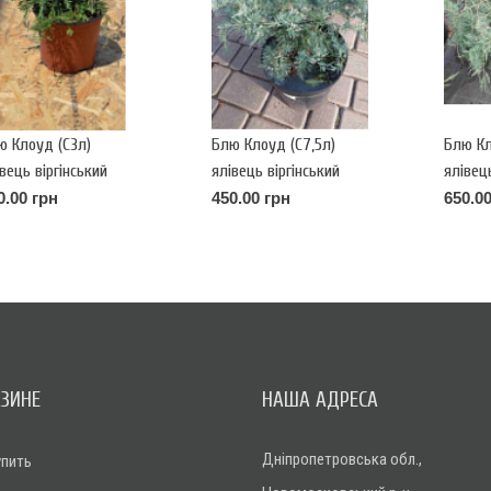
ю Клоуд (С3л)
Блю Клоуд (С7,5л)
Блю Кл
вець віргінський
ялівець віргінський
ялівець
ue Cloud" h-20, d-20
"Blue Cloud" h-30, d-
"Blue C
0.00 грн
450.00 грн
650.00
50-60
75-80
АЗИНЕ
НАША АДРЕСА
Дніпропетровська обл.,
упить