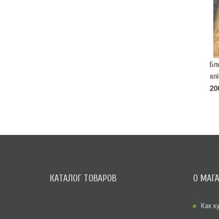
Бл
ялі
"Bl
20
КАТАЛОГ ТОВАРОВ
О МАГ
Как к