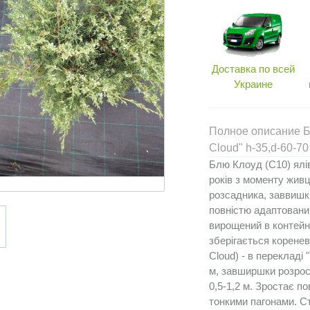
Доставка по всей
Украине
Полное описание Бл
Cloud" h-35,d-60-70
Блю Клоуд (С10) ялів
років з моменту жив
розсадника, заввишк
повністю адаптований
вирощений в контейне
зберігається коренев
Cloud) - в перекладі 
м, завширшки розрос
0,5-1,2 м. Зростає п
тонкими пагонами. Ст