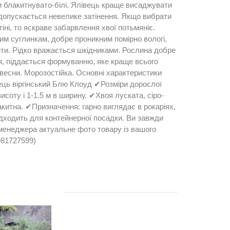
и блакитнувато-білі. Ялівець краще висаджувати
 допускається невелике затінення. Якщо вибрати
тіні, то яскраве забарвлення хвої потьмяніє.
им суглинкам, добре проникним помірно вологі,
нти. Рідко вражається шкідниками. Рослина добре
я, піддається формуванню, яке краще всього
 весни. Морозостійка. Основні характеристики
ець віргінський Блю Клоуд ✔Розміри дорослої
висоту і 1-1.5 м в ширину. ✔Хвоя луската, сіро-
акитна. ✔Призначення: гарно виглядає в рокаріях,
ідходить для контейнерної посадки. Ви завжди
менеджера актуальне фото товару із вашого
981727599)