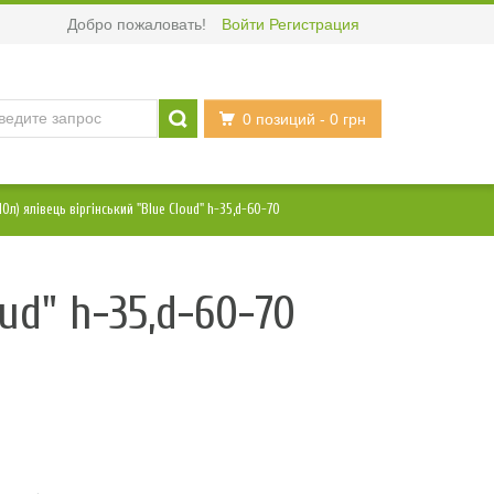
Добро пожаловать!
Войти
Регистрация
0 позиций
- 0 грн
0л) ялівець віргінський "Blue Cloud" h-35,d-60-70
ud" h-35,d-60-70