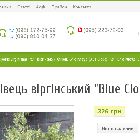
овини
Статті
Акції
Прайси
Контакти
(098) 172-75-99
(095) 223-72-03
(096) 810-04-27
erus virginiana)
Віргінський ялівець Блю Клоуд (Blue Cloud)
Блю Клоуд (С1
івець віргінський "Blue Clo
326 грн
Нет в наличии