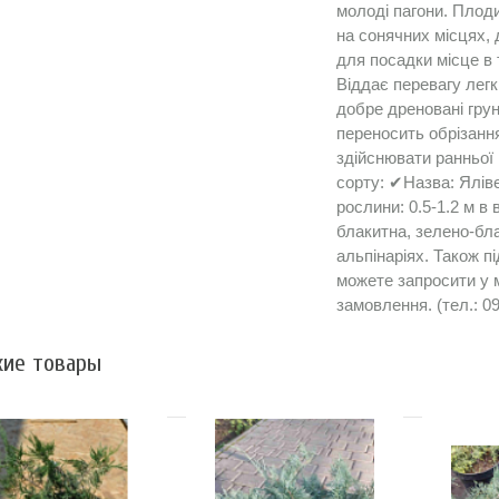
молоді пагони. Плод
на сонячних місцях,
для посадки місце в 
Віддає перевагу легк
добре дреновані гру
переносить обрізанн
здійснювати ранньої
сорту: ✔Назва: Ялів
рослини: 0.5-1.2 м в 
блакитна, зелено-бл
альпінаріях. Також п
можете запросити у 
замовлення. (тел.: 0
ие товары