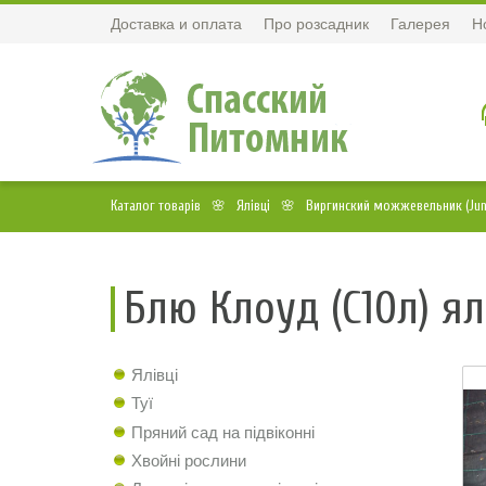
Доставка и оплата
Про розсадник
Галерея
Н
Каталог товарів
Ялівці
Виргинский можжевельник (Junip
Блю Клоуд (С10л) ял
Ялівці
Туї
Пряний сад на підвіконні
Хвойні рослини