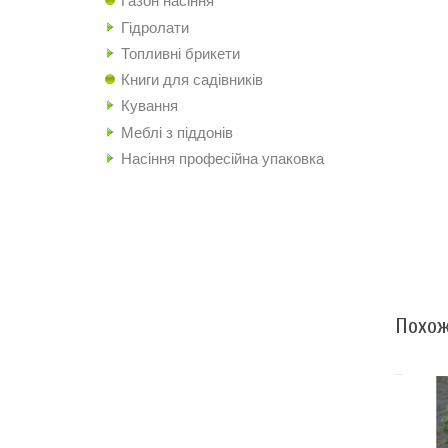
Газон насіння
Гідролати
Топливні брикети
Книги для садівників
Кування
Меблі з піддонів
Насіння професійна упаковка
Похож