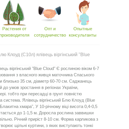
Растения от
Опт и
Опытные
производителя
сотрудничество
консультанты
ю Клоуд (С10л) ялівець віргінський "Blue
ець віргінський "Blue Cloud" Є рослиною віком 6-7
цювання з власного живця маточника Спаського
и близько 35 см, діаметр 60-70 см. Саджанець
 до умов зростання в регіонах України,
рі. тобто при пересадці в грунт повністю
а система. Ялівець віргінський Блю Клоуд (Blue
"Блакитна хмара", У 10-річному віці висота 0,4-0,5
тається до 1-1,5 м. Доросла рослина заввишки
овільно. Річний приріст 8-10 см. Форма карликова з
ворює щільні куртини, з яких виступають тонкі