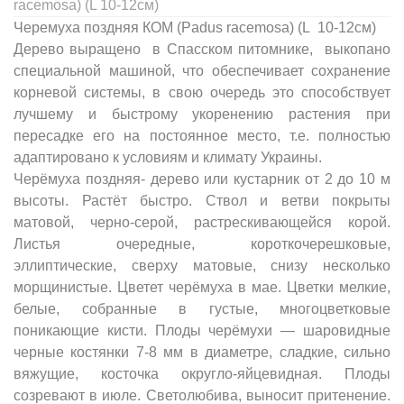
racemosa) (L 10-12см)
Черемуха поздняя КОМ (Padus racemosa) (L 10-12см)
Дерево выращено в Спасском питомнике, выкопано
специальной машиной, что обеспечивает сохранение
корневой системы, в свою очередь это способствует
лучшему и быстрому укоренению растения при
пересадке его на постоянное место, т.е. полностью
адаптировано к условиям и климату Украины.
Черёмуха поздняя- дерево или кустарник от 2 до 10 м
высоты. Растёт быстро. Ствол и ветви покрыты
матовой, черно-серой, растрескивающейся корой.
Листья очередные, короткочерешковые,
эллиптические, сверху матовые, снизу несколько
морщинистые. Цветет черёмуха в мае. Цветки мелкие,
белые, собранные в густые, многоцветковые
поникающие кисти. Плоды черёмухи — шаровидные
черные костянки 7-8 мм в диаметре, сладкие, сильно
вяжущие, косточка округло-яйцевидная. Плоды
созревают в июле. Светолюбива, выносит притенение.