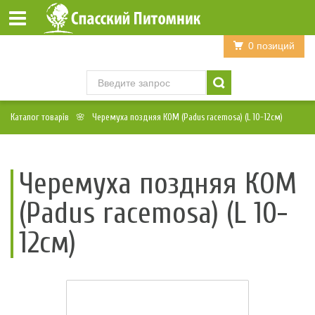
Войти
Регистрация
0 позиций
Каталог товарів
Черемуха поздняя КОМ (Padus racemosa) (L 10-12см)
Черемуха поздняя КОМ
(Padus racemosa) (L 10-
12см)