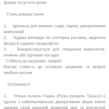
форми та густоти крони
Стиль використання:
1, Ідеальна для великих садів, парків, декоративних
композицій
2, Чудово виглядає як солітерна рослина, акцентна
фігура в садових ландшафтах
3, Використовується для створення живоплотів,
лінійних або групових посадок
Стійкість до шкідників і хвороб:
Висока стійкість до основних шкідників та хвороб
хвойних рослин
Особливості:
1, Ялина колюча Глаука (Picea pungens 'Glauca') є
однією з найпопулярніших декоративних форм ялини
завдяки своїй виразній блакитній хвої та елегантній