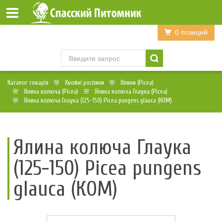
Войти
Регистрация
0 позиций
Каталог товарів
Хвойні рослини
Ялини (Picea)
Ялина колюча (Picea)
Ялина колюча Глаука (Picea)
Ялина колюча Глаука (125-150) Picea pungens glauca (КОМ)
Ялина колюча Глаука
(125-150) Picea pungens
glauca (КОМ)