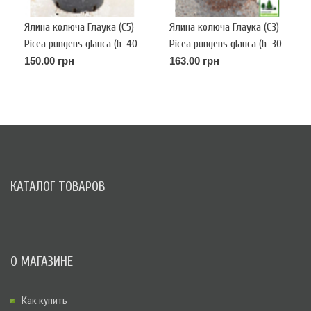
Ялина колюча Глаука (С5)
Ялина колюча Глаука (С3)
Picea pungens glauca (h-40
Picea pungens glauca (h-30
d-30 )
d-20)
150.00 грн
163.00 грн
КАТАЛОГ ТОВАРОВ
О МАГАЗИНЕ
Как купить