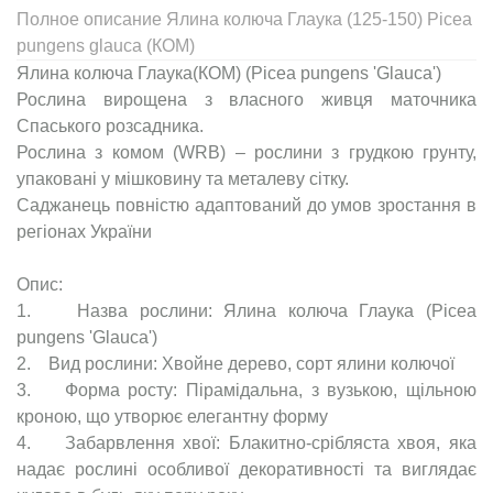
Полное описание Ялина колюча Глаука (125-150) Picea
pungens glauca (КОМ)
Ялина колюча Глаука(КОМ) (Picea pungens 'Glauca')
Рослина вирощена з власного живця маточника
Спаського розсадника.
Рослина з комом (WRB) – рослини з грудкою грунту,
упаковані у мішковину та металеву сітку.
Саджанець повністю адаптований до умов зростання в
регіонах України
Опис:
1. Назва рослини: Ялина колюча Глаука (Picea
pungens 'Glauca')
2. Вид рослини: Хвойне дерево, сорт ялини колючої
3. Форма росту: Пірамідальна, з вузькою, щільною
кроною, що утворює елегантну форму
4. Забарвлення хвої: Блакитно-срібляста хвоя, яка
надає рослині особливої декоративності та виглядає