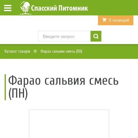
Войти
Регистрация
0 позиций
Каталог товарів
Фарао сальвия смесь (ПН)
Фарао сальвия смесь
(ПН)