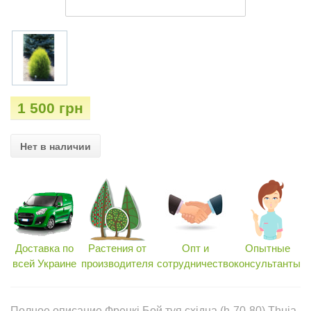
1 500 грн
Нет в наличии
Доставка по
Растения от
Опт и
Опытные
всей Украине
производителя
сотрудничество
консультанты
Полное описание Френкі Бой туя східна (h-70-80) Thuja