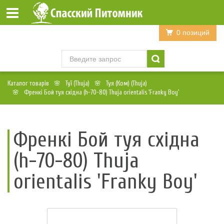
Войти
Регистрация
0 позиций
Каталог товарів
Туї (Thuja)
Туя (Ком) (Thuja)
Френкі Бой туя східна (h-70-80) Thuja orientalis 'Franky Boy'
Френкі Бой туя східна
(h-70-80) Thuja
orientalis 'Franky Boy'