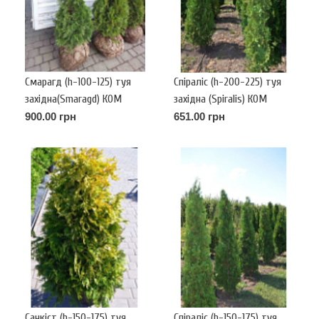
Смарагд (h-100-125) туя
Спіраліс (h-200-225) туя
західна(Smaragd) КОМ
західна (Spiralis) КОМ
900.00 грн
651.00 грн
Санкіст (h-150-175) туя
Спіраліс (h-150-175) туя