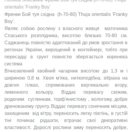
orientalis 'Franky Boy'
Френки Бой туя східна (h-70-80) Thuja orientalis 'Franky
B
Являє собою рослину з власного живця маточника
Спаського розплідника, висотою близько 70-80 см.
Саджанець повністю адаптований до умов зростання в
регіонах України, вирощений в контейнері, тобто при
пересадці в грунт повністю зберігається коренева
сист
Вічнозелений хвойний чагарник висотою до 1,3 м і
шириною 0,8 м. Хвоя м'яка, ниткоподібна, зібрана на
довгих гілках, спрямованих вертикально вгору,
лимонного кольору. Віддає перевагу свіжим,
родючим суглинкам, торф'янистому , вологому, добре
дренованому грунту. Віддає перевагу сонячним місцям,
захищеним від вітру, переносить легку півтінь, в густій
тіні починає рідшати, втрачає свої декоративні
властивості. Дорослі рослини зиму переносять добре,