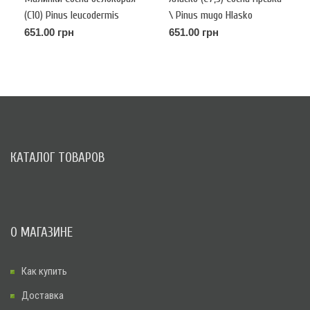
(С10) Pinus leucodermis
\ Pinus mugo Hlasko
Malinki h-50,d-30
651.00 грн
651.00 грн
КАТАЛОГ ТОВАРОВ
О МАГАЗИНЕ
Как купить
Доставка