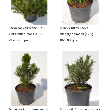
Сосна горная Мопс (С25)
Джейн Клюз Сосна
Pinus mugo Mops h-55-
густоцветковая (С7,5)
60,d-55-60
Pinus densiflora Jane Kluise
2170.00 грн
651.00 грн
Малинки Сосна белокорая
Хласко (С7,5) Сосна гірська