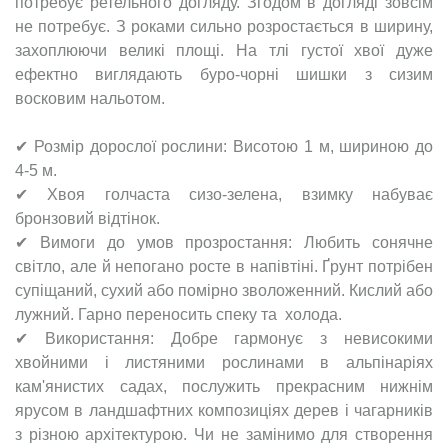
потребує ретельного догляду. Згодом в догляді зовсім
не потребує. З роками сильно розростається в ширину,
захоплюючи великі площі. На тлі густої хвої дуже
ефектно виглядають буро-чорні шишки з сизим
восковим нальотом.
✔ Розмір дорослої рослини: Висотою 1 м, шириною до
4-5 м.
✔ Хвоя голчаста сизо-зелена, взимку набуває
бронзовий відтінок.
✔ Вимоги до умов прозростання: Любить сонячне
світло, але й непогано росте в напівтіні. Ґрунт потрібен
супіщаний, сухий або помірно зволоженний. Кислий або
лужний. Гарно переносить спеку та холода.
✔ Використання: Добре гармонує з невисокими
хвойними і листяними рослинами в альпінаріях
кам'янистих садах, послужить прекрасним нижнім
ярусом в ландшафтних композиціях дерев і чагарників
з різною архітектурою. Чи не замінимо для створення