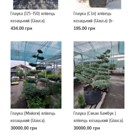
Глаука (125-150) ялівець
Глаука (С3л) ялівець
козацький (Glauca).
козацький (Glauca) (h-
-30,d-25)
434.00 грн
195.00 грн
Глаука (Мойоги) ялівець
Глаука (Сякан бамбук )
козацький (Glauca).
ялівець козацький (Glauca).
30000.00 грн
30000.00 грн