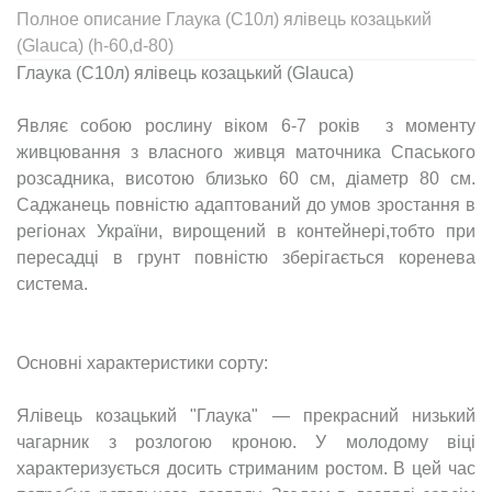
Полное описание Глаука (С10л) ялівець козацький
(Glauca) (h-60,d-80)
Глаука (С10л) ялівець козацький (Glauca)
Являє собою рослину віком 6-7 років з моменту
живцювання з власного живця маточника Спаського
розсадника, висотою близько 60 см, діаметр 80 см.
Саджанець повністю адаптований до умов зростання в
регіонах України, вирощений в контейнері,тобто при
пересадці в грунт повністю зберігається коренева
система.
Основні характеристики сорту:
Ялівець козацький "Глаука" — прекрасний низький
чагарник з розлогою кроною. У молодому віці
характеризується досить стриманим ростом. В цей час