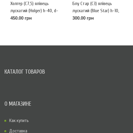
Холгер (С7,5) ялівець
Блу Стар (С3) ялівець
лускатий (Holger) h-40, d-
лускатий (Blue Star) h-10,
60
d-20
450.00 грн
300.00 грн
КАТАЛОГ ТОВАРОВ
О МАГАЗИНЕ
Как купить
Доставка