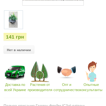
141 грн
Нет в наличии
Доставка по
Растения от
Опт и
Опытные
всей Украине
производителя
сотрудничество
консультанты
Полное описание Голден Флейм (С3л) ялівець