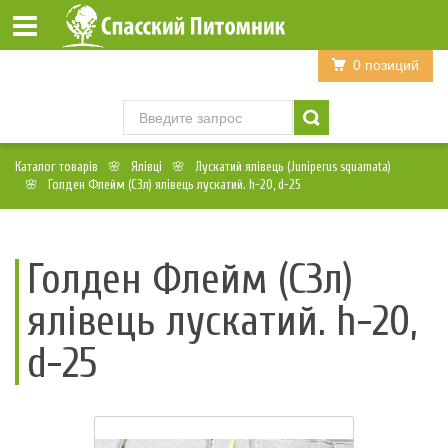
Войти
Регистрация
0 позиций
Каталог товарів
Ялівці
Лускатий ялівець (Juniperus squamata)
Голден Флейм (С3л) ялівець лускатий. h-20, d-25
Голден Флейм (С3л)
ялівець лускатий. h-20,
d-25