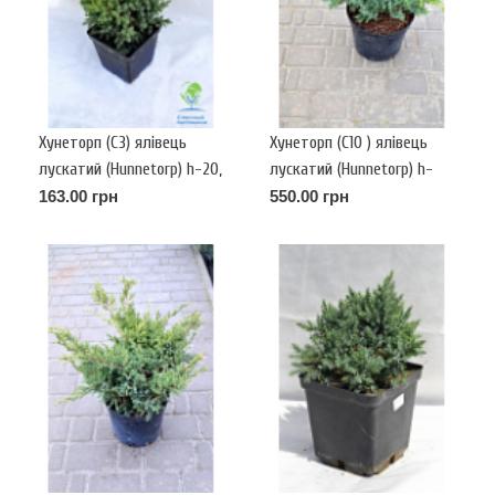
Хунеторп (С3) ялівець
Хунеторп (С10 ) ялівець
лускатий (Hunnetorp) h-20,
лускатий (Hunnetorp) h-
d-30
60-70, d-80-90
163.00 грн
550.00 грн