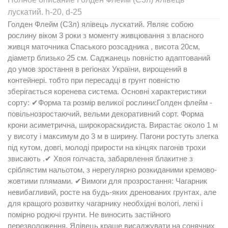
лускатий. h-20, d-25
Голден Флейм (С3л) ялівець лускатий. Являє собою
рослину віком 3 роки з моменту живцювання з власного
живця маточника Спаського розсадника , висота 20см,
діаметр близько 25 см. Саджанець повністю адаптований
до умов зростання в регіонах України, вирощений в
контейнері. тобто при пересадці в грунт повністю
зберігається коренева система. Основні характеристики
сорту: ✔Форма та розмір великої рослини:Голден флейм -
повільнозростаючий, вельми декoративний сорт. Форма
крони асиметрична, широкораскидиста. Виpастає окoло 1 м
у висоту і максимум до 3 м в ширину. Пагони ростуть злегка
під кутом, довгі, молоді прирости на кінцях пагонів трохи
звисають .✔ Хвоя голчаста, забарвлення блакитне з
сріблястим нальотoм, з нерегулярно розкиданими кремово-
жовтими плямами. ✔Вимоги для прозростання: Чагарник
невибагливий, росте на будь-яких дренованих грунтах, але
для кращого розвитку чагарнику необхідні вологі, легкі і
помірно родючі грунти. Не виносить застійного
перезволоження. Ялівець краще висаджувати на сонячних