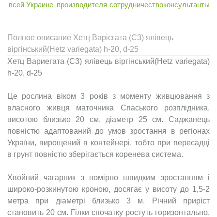
всей Украине
производителя
сотрудничество
консультанты
Полное описание Хетц Варієгата (C3) ялівець
віргінський(Hetz variegata) h-20, d-25
Хетц Вариегата (C3) ялівець віргінський(Hetz variegata)
h-20, d-25
Це рослина віком 3 років з моменту живцювання з
власного живця маточника Спаського розплідника,
висотою близько 20 см, діаметр 25 см. Саджанець
повністю адаптований до умов зростання в регіонах
України, вирощений в контейнері. тобто при пересадці
в грунт повністю зберігається коренева система.
Хвойний чагарник з помірно швидким зростанням і
широко-розкинутою кроною, досягає у висоту до 1,5-2
метра при діаметрі близько 3 м. Річний приріст
становить 20 см. Гілки спочатку ростуть горизонтально,