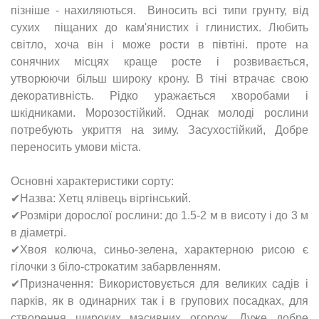
пізніше - нахиляються. Виносить всі типи грунту, від
сухих піщаних до кам'янистих і глинистих. Любить
світло, хоча він і може рости в півтіні. проте на
сонячних місцях краще росте і розвивається,
утворюючи більш широку крону. В тіні втрачає свою
декоративність. Рідко уражається хворобами і
шкідниками. Морозостійкий. Однак молоді рослини
потребують укриття на зиму. Засухостійкий, Добре
переносить умови міста.
Основні характеристики сорту:
✔Назва: Хетц ялівець віргінський.
✔Розміри дорослої рослини: до 1.5-2 м в висоту і до 3 м
в діаметрі.
✔Хвоя колюча, синьо-зелена, характерною рисою є
гілочки з біло-строкатим забарвленням.
✔Призначення: Використовується для великих садів і
парків, як в одинарних так і в групових посадках, для
створення широких масивних огорож. Дуже добре