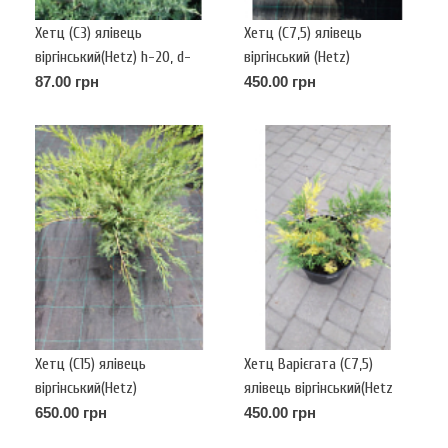
Хетц (C3) ялівець
Хетц (С7,5) ялівець
віргінський(Hetz) h-20, d-
віргінський (Hetz)
25
87.00 грн
450.00 грн
Хетц (C15) ялівець
Хетц Варієгата (C7,5)
віргінський(Hetz)
ялівець віргінський(Hetz
variegata)
650.00 грн
450.00 грн