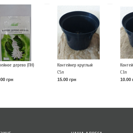
фейное дерево (ПН)
Контейнер круглый
Контей
С5л
С3л
.00 грн
15.00 грн
10.00 