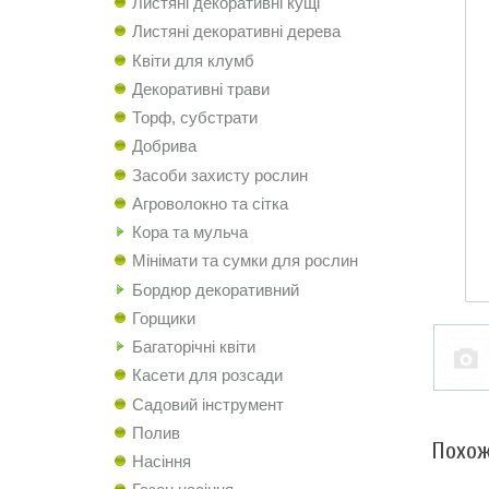
Листяні декоративні кущі
Листяні декоративні дерева
Квіти для клумб
Декоративні трави
Торф, субстрати
Добрива
Засоби захисту рослин
Агроволокно та сітка
Кора та мульча
Мінімати та сумки для рослин
Бордюр декоративний
Горщики
Багаторічні квіти
Касети для розсади
Садовий інструмент
Полив
Похож
Насіння