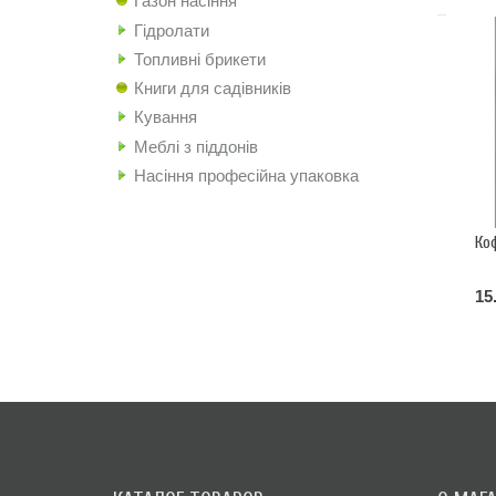
Газон насіння
Гідролати
Топливні брикети
Книги для садівників
Кування
Меблі з піддонів
Насіння професійна упаковка
Ко
15