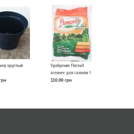
нер круглый
Удобрение Florovit
осеннее для газонов 1
кг
грн
110.00 грн