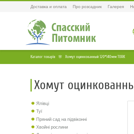
Доставка и оплата
Про розсадник
Галерея
Н
Каталог товарів
Хомут оцинкованный 120*140мм TORK
Хомут оцинкованны
Ялівці
Туї
Пряний сад на підвіконні
Хвойні рослини