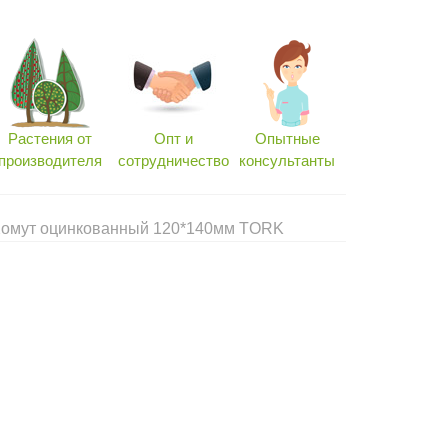
Растения от
Опт и
Опытные
производителя
сотрудничество
консультанты
Хомут оцинкованный 120*140мм TORK