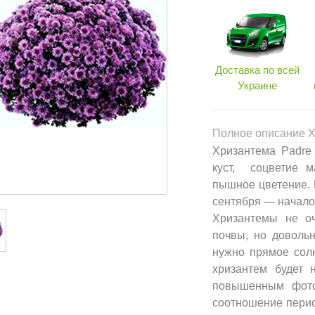
Доставка по всей
Украине
Полное описание Х
Хризантема Padre
куст, соцветие 
пышное цветение. 
сентября — начало 
Хризантемы не оч
почвы, но доволь
нужно прямое сол
хризантем будет 
повышенным фото
соотношение период