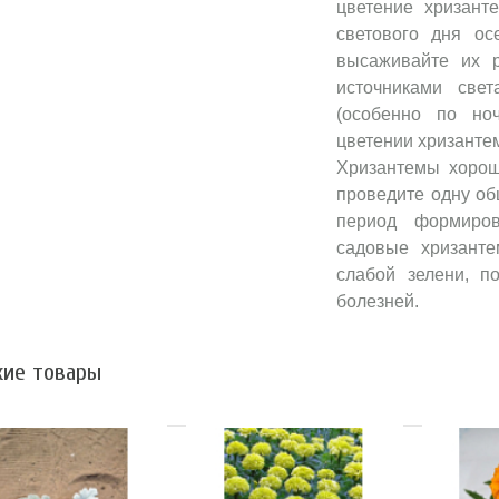
цветение хризант
светового дня ос
высаживайте их 
источниками све
(особенно по но
цветении хризанте
Хризантемы хорош
проведите одну об
период формиров
садовые хризанте
слабой зелени, п
болезней.
ие товары