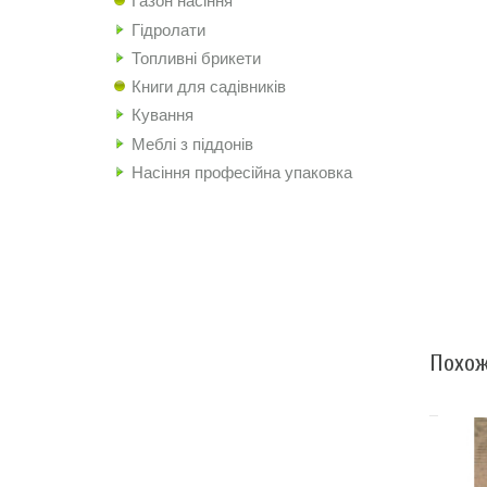
Газон насіння
Гідролати
Топливні брикети
Книги для садівників
Кування
Меблі з піддонів
Насіння професійна упаковка
Похож