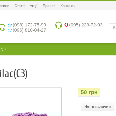
овини
Статті
Акції
Прайси
Контакти
(098) 172-75-99
(095) 223-72-03
(096) 810-04-27
c(С3)
lac(С3)
50 грн
Нет в наличии