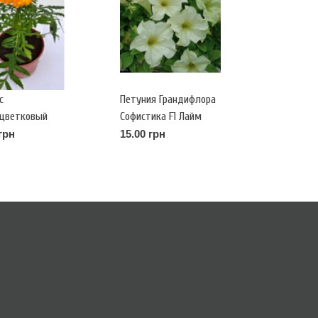
с
Петуния Грандифлора
оцветковый
Софистика F1 Лайм
вый (erecta)
Грин Р9
грн
15.00 грн
a Р9