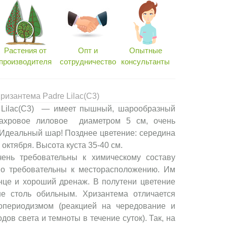
Растения от
Опт и
Опытные
производителя
сотрудничество
консультанты
ризантема Padre Lilac(С3)
 Lilac(С3) — имеет пышный, шарообразный
махровое лиловое диаметром 5 см, очень
Идеальный шар! Позднее цветение: середина
октября. Высота куста 35-40 см.
ень требовательны к химическому составу
но требовательны к месторасположению. Им
нце и хороший дренаж. В полутени цветение
не столь обильным. Хризантема отличается
периодизмом (реакцией на чередование и
ов света и темноты в течение суток). Так, на