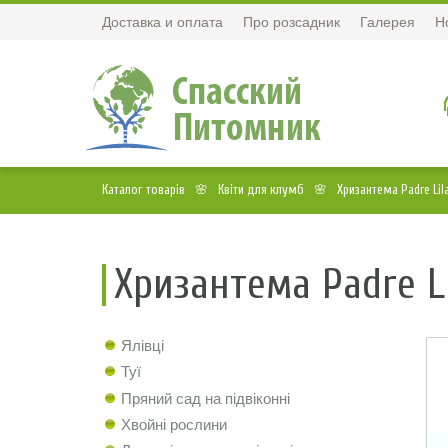
Доставка и оплата
Про розсадник
Галерея
Н
Каталог товарів
Квіти для клумб
Хризантема Padre Lila
Хризантема Padre Li
Ялівці
Туї
Пряний сад на підвіконні
Хвойні рослини