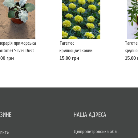
нерарія приморська
Тагетес
Тагете
ritime) Silver Dust
крупноцветковий
крупн
лимонный (erecta)
оранже
.00 грн
15.00 грн
15.00 
Antigua Р9
Antigu
АЗИНЕ
НАША АДРЕСА
Дніпропетровська обл.,
упить