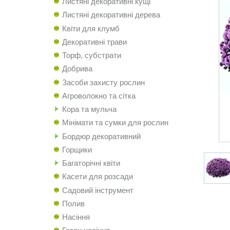
Листяні декоративні кущі
Листяні декоративні дерева
Квіти для клумб
Декоративні трави
Торф, субстрати
Добрива
Засоби захисту рослин
Агроволокно та сітка
Кора та мульча
Мінімати та сумки для рослин
Бордюр декоративний
Горщики
Багаторічні квіти
Касети для розсади
Садовий інструмент
Полив
Насіння