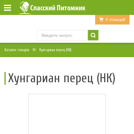
Войти
Регистрация
0 позиций
Каталог товарів
Хунгариан перец (НК)
Хунгариан перец (НК)