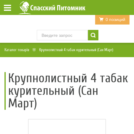
Войти
Регистрация
0 позиций
Каталог товарів
Крупнолистный 4 табак курительный (Сан Март)
Крупнолистный 4 табак
курительный (Сан
Март)