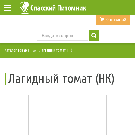
Войти
Регистрация
0 позиций
Каталог товарів
Лагидный томат (НК)
Лагидный томат (НК)