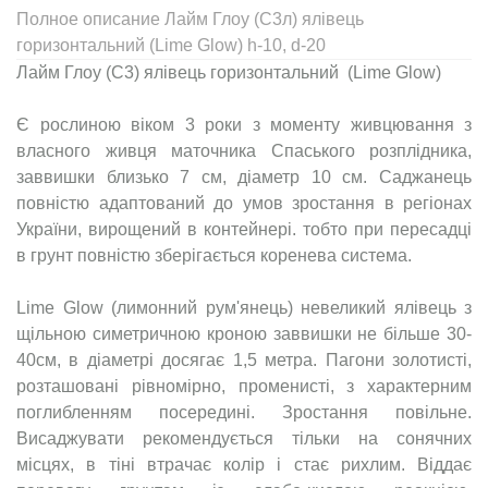
Полное описание Лайм Глоу (С3л) ялівець
горизонтальний (Lime Glow) h-10, d-20
Лайм Глоу (С3) ялівець горизонтальний (Lime Glow)
Є рослиною віком 3 роки з моменту живцювання з
власного живця маточника Спаського розплідника,
заввишки близько 7 см, діаметр 10 см. Саджанець
повністю адаптований до умов зростання в регіонах
України, вирощений в контейнері. тобто при пересадці
в грунт повністю зберігається коренева система.
Lime Glow (лимонний рум'янець) невеликий ялівець з
щільною симетричною кроною заввишки не більше 30-
40см, в діаметрі досягає 1,5 метра. Пагони золотисті,
розташовані рівномірно, променисті, з характерним
поглибленням посередині. Зростання повільне.
Висаджувати рекомендується тільки на сонячних
місцях, в тіні втрачає колір і стає рихлим. Віддає