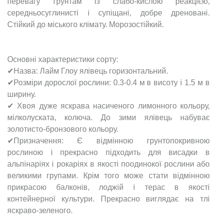
перевагу грунтам із слабо-кислою реакцією,
середньосуглинисті і супіщані, добре дреновані.
Стійкий до міського клімату. Морозостійкий.
Основні характеристики сорту:
✔Назва: Лайм Глоу ялівець горизонтальний.
✔Розміри дорослої рослини: 0.3-0.4 м в висоту і 1.5 м в
ширину.
✔ Хвоя дуже яскрава насиченого лимонного кольору,
мілколуската, колюча. До зими ялівець набуває
золотисто-бронзового кольору.
✔Призначення: Є відмінною грунтопокривною
рослиною і прекрасно підходить для висадки в
альпінаріях і рокаріях в якості поодинокої рослини або
великими групами. Крім того може стати відмінною
прикрасою балконів, лоджій і терас в якості
контейнерної культури. Прекрасно виглядає на тлі
яскраво-зеленого.