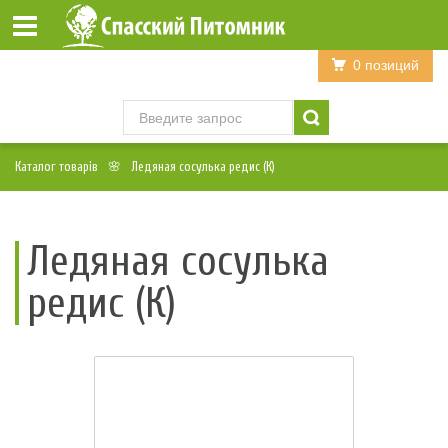
Войти
Регистрация
0 позиций
Каталог товарів
Ледяная сосулька редис (К)
Ледяная сосулька
редис (К)