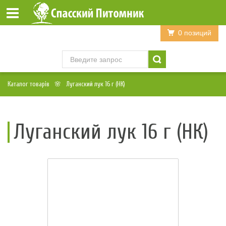
Войти
Регистрация
0 позиций
Каталог товарів
Луганский лук 16 г (НК)
Луганский лук 16 г (НК)