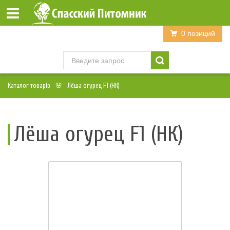
Войти
Регистрация
0 позиций
Каталог товарів
Лёша огурец F1 (НК)
Лёша огурец F1 (НК)