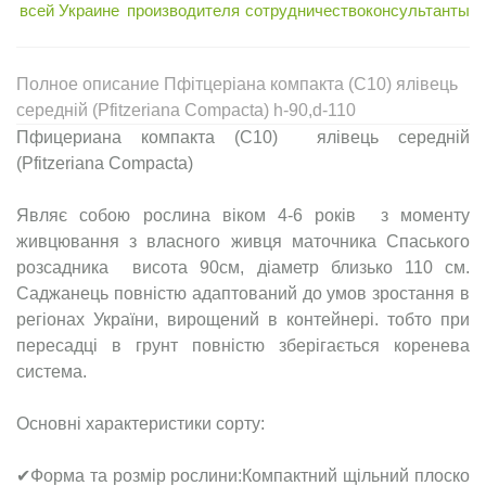
всей Украине
производителя
сотрудничество
консультанты
Полное описание Пфітцеріана компакта (С10) ялівець
середній (Pfitzeriana Compacta) h-90,d-110
Пфицериана компакта (С10) ялівець середній
(Pfitzeriana Compacta)
Являє собою рослина віком 4-6 років з моменту
живцювання з власного живця маточника Спаського
розсадника висота 90см, діаметр близько 110 см.
Саджанець повністю адаптований до умов зростання в
регіонах України, вирощений в контейнері. тобто при
пересадці в грунт повністю зберігається коренева
система.
Основні характеристики сорту:
✔Форма та розмір рослини:Компактний щільний плоско