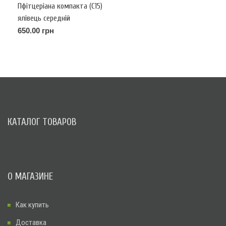
Пфітцеріана компакта (С15)
ялівець середній
(Pfitzeriana Compacta) h-
650.00 грн
100,d-120
КАТАЛОГ ТОВАРОВ
О МАГАЗИНЕ
Как купить
Доставка