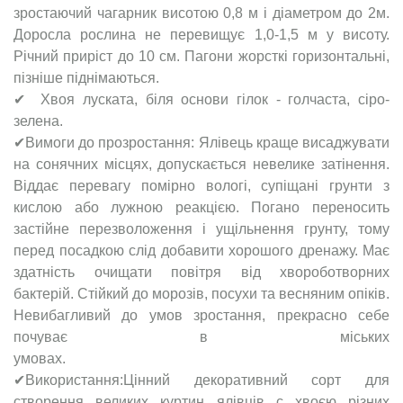
зростаючий чагарник висотою 0,8 м і діаметром до 2м.
Доросла рослина не перевищує 1,0-1,5 м у висоту.
Річний приріст до 10 см. Пагони жорсткі горизонтальні,
пізніше піднімаються.
✔ Хвоя луската, біля основи гілок - голчаста, сіро-
зелена.
✔Вимоги до прозростання: Ялівець краще висаджувати
на сонячних місцях, допускається невелике затінення.
Віддає перевагу помірно вологі, супіщані грунти з
кислою або лужною реакцією. Погано переносить
застійне перезволоження і ущільнення грунту, тому
перед посадкою слід добавити хорошого дренажу. Має
здатність очищати повітря від хвороботворних
бактерій. Стійкий до морозів, посухи та весняним опіків.
Невибагливий до умов зростання, прекрасно себе
почуває в міських
умова
✔Використання:Цінний декоративний сорт для
створення великих куртин ялівців c хвоєю різних