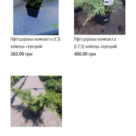
Пфітцеріана компакта (С3)
Пфітцеріана компакта
ялівець середній
(С7,5) ялівець середній
(Pfitzeriana Compacta) h-
(Pfitzeriana Compacta) h-
163.00 грн
450.00 грн
30,d-30-40
55-60,d-90