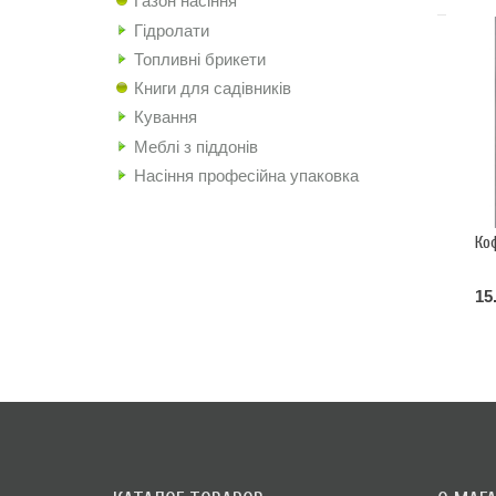
Газон насіння
Гідролати
Топливні брикети
Книги для садівників
Кування
Меблі з піддонів
Насіння професійна упаковка
Ко
15