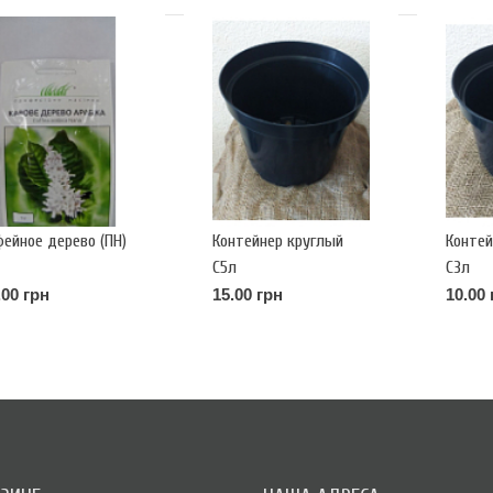
фейное дерево (ПН)
Контейнер круглый
Контей
С5л
С3л
.00 грн
15.00 грн
10.00 