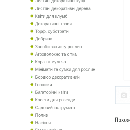
Листяні декоративні кущі
Листяні декоративні дерева
Квіти для клумб
Декоративні трави
Торф, субстрати
Добрива
Засоби захисту рослин
Агроволокно та сітка
Кора та мульча
Мінімати та сумки для рослин
Бордюр декоративний
Горщики
Багаторічні квіти
Касети для розсади
Садовий інструмент
Полив
Похож
Насіння